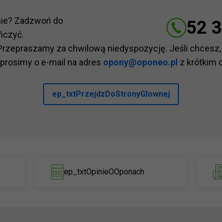
nie? Zadzwoń do
52 3
ńczyć.
Przepraszamy za chwilową niedyspozycję. Jeśli chcesz,
 prosimy o e-mail na adres
opony@oponeo.pl
z krótkim 
ep_txtPrzejdzDoStronyGlownej
ep_txtOpinieOOponach