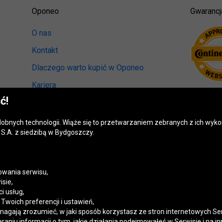
Oponeo
Gwarancj
O nas
Kontakt
Dlaczego warto kupić w Oponeo
Kariera
ć!
Relacje inwestorskie
Biuro prasowe
odobnych technologii. Wiąże się to przetwarzaniem zebranych z ich wy
S.A. z siedzibą w Bydgoszczy.
Kręci nas recykling
Ranking miast przyjaznych kierowcom
Mapa fotoradarów
wania serwisu,
isie,
Polityka prywatności
i usług,
woich preferencji i ustawień,
Ustawienia cookies
magają zrozumieć, w jaki sposób korzystasz ze stron internetowych Se
niu informacji o tym, jakie działania podejmowałeś w Serwisie i na in