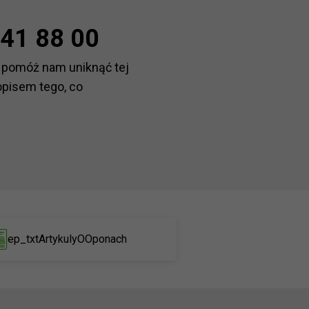
41 88 00
 pomóż nam uniknąć tej
opisem tego, co
ep_txtArtykulyOOponach