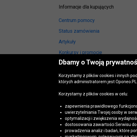
Informacje dla kupujących
Centrum pomocy
Status zamówienia
Artykuły
Konkursy i promocje
Dbamy o Twoją prywatnoś
Odstąpienie od umowy
(wymiana lub zwrot)
Korzystamy z plików cookies i innych p
Reklamacja gwarancyjna
których administratorem jest Oponeo.PL 
Opinie o oponach
Korzystamy z plików cookies w celu:
Opinie o felgach aluminiowych
zapewnienia prawidłowego funkcjono
Akt o usługach cyfrowych
uwierzytelniania Twojej osoby w serw
(DSA)
optymalizacji i zwiększenia wydajnośc
Dostępność cyfrowa
dostosowania zawartości Serwisu do T
prowadzenia analiz i badań, które po
marketingowym, polegającym na zbiera