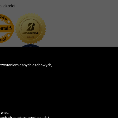
a jakości
korzystaniem danych osobowych,
rwisu,
nych stronach internetowych i