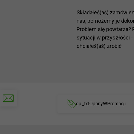
Składałeś(aś) zamówie
nas, pomożemy je doko
Problem się powtarza? 
sytuacji w przyszłości -
chciałeś(aś) zrobić.
Napisz
do
ep_txtOponyWPromocji
nas