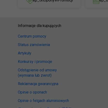
ep_txtOponyWPromocji
ep_t
Informacje dla kupujących
Centrum pomocy
Status zamówienia
Artykuły
Konkursy i promocje
Odstąpienie od umowy
(wymiana lub zwrot)
Reklamacja gwarancyjna
Opinie o oponach
Opinie o felgach aluminiowych