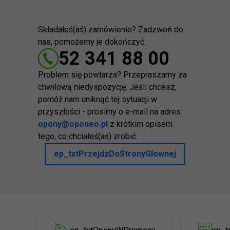
Składałeś(aś) zamówienie? Zadzwoń do
nas, pomożemy je dokończyć.
52 341 88 00
Problem się powtarza? Przepraszamy za
chwilową niedyspozycję. Jeśli chcesz,
pomóż nam uniknąć tej sytuacji w
przyszłości - prosimy o e-mail na adres
opony@oponeo.pl
z krótkim opisem
tego, co chciałeś(aś) zrobić.
ep_txtPrzejdzDoStronyGlownej