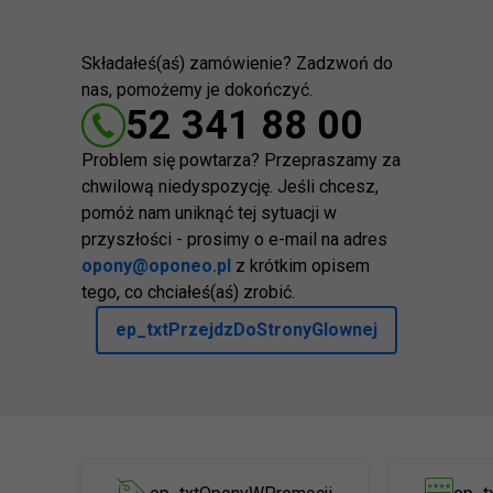
Składałeś(aś) zamówienie? Zadzwoń do
nas, pomożemy je dokończyć.
52 341 88 00
Problem się powtarza? Przepraszamy za
chwilową niedyspozycję. Jeśli chcesz,
pomóż nam uniknąć tej sytuacji w
przyszłości - prosimy o e-mail na adres
opony@oponeo.pl
z krótkim opisem
tego, co chciałeś(aś) zrobić.
ep_txtPrzejdzDoStronyGlownej