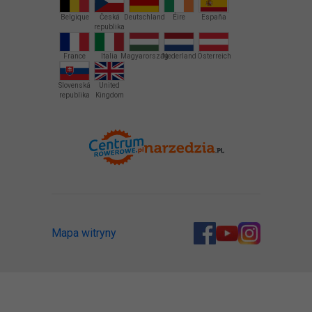
Belgique
Česká
Deutschland
Éire
España
republika
France
Italia
Magyarország
Nederland
Österreich
Slovenská
United
republika
Kingdom
Mapa witryny