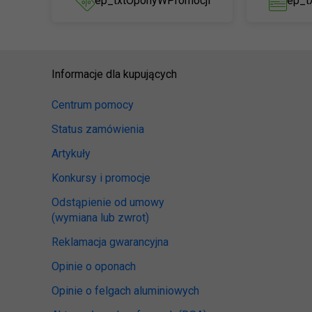
ep_txtOponyWPromocji
ep_t
Informacje dla kupujących
Centrum pomocy
Status zamówienia
Artykuły
Konkursy i promocje
Odstąpienie od umowy
(wymiana lub zwrot)
Reklamacja gwarancyjna
Opinie o oponach
Opinie o felgach aluminiowych