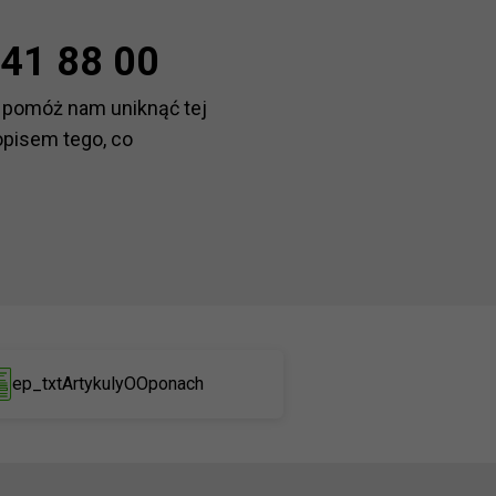
41 88 00
 pomóż nam uniknąć tej
opisem tego, co
ep_txtArtykulyOOponach