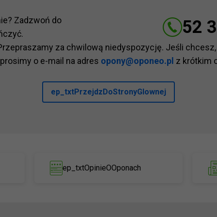
nie? Zadzwoń do
52 3
ńczyć.
Przepraszamy za chwilową niedyspozycję. Jeśli chcesz,
 prosimy o e-mail na adres
opony@oponeo.pl
z krótkim 
ep_txtPrzejdzDoStronyGlownej
ep_txtOpinieOOponach