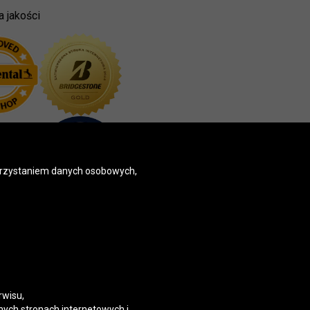
a jakości
korzystaniem danych osobowych,
rwisu,
nych stronach internetowych i