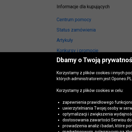
Informacje dla kupujących
Centrum pomocy
Status zamówienia
Artykuły
Konkursy i promocje
Dbamy o Twoją prywatnoś
Odstąpienie od umowy
(wymiana lub zwrot)
Korzystamy z plików cookies i innych p
Reklamacja gwarancyjna
których administratorem jest Oponeo.PL 
Opinie o oponach
Korzystamy z plików cookies w celu:
Opinie o felgach aluminiowych
zapewnienia prawidłowego funkcjono
Akt o usługach cyfrowych
uwierzytelniania Twojej osoby w serw
(DSA)
optymalizacji i zwiększenia wydajnośc
Dostępność cyfrowa
dostosowania zawartości Serwisu do T
prowadzenia analiz i badań, które po
marketingowym, polegającym na zbiera