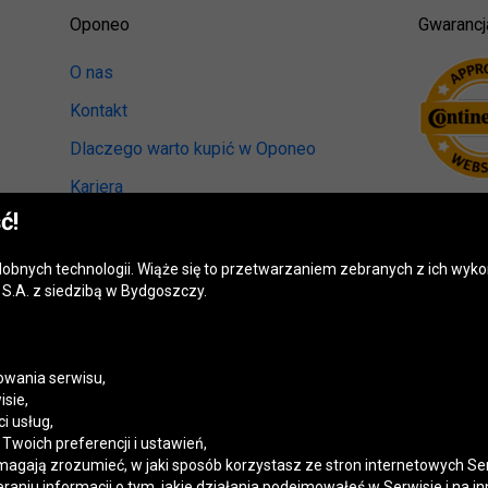
Oponeo
Gwarancj
O nas
Kontakt
Dlaczego warto kupić w Oponeo
Kariera
ć!
Relacje inwestorskie
Biuro prasowe
odobnych technologii. Wiąże się to przetwarzaniem zebranych z ich wy
S.A. z siedzibą w Bydgoszczy.
Kręci nas recykling
Ranking miast przyjaznych kierowcom
Mapa fotoradarów
wania serwisu,
isie,
Polityka prywatności
i usług,
woich preferencji i ustawień,
Ustawienia cookies
magają zrozumieć, w jaki sposób korzystasz ze stron internetowych Se
niu informacji o tym, jakie działania podejmowałeś w Serwisie i na in