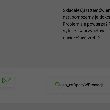
Składałeś(aś) zamówie
nas, pomożemy je doko
Problem się powtarza? 
sytuacji w przyszłości -
chciałeś(aś) zrobić.
Napisz
do
ep_txtOponyWPromocji
nas