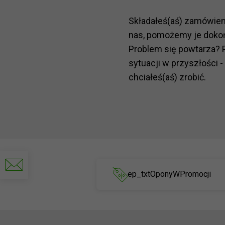
Składałeś(aś) zamówie
nas, pomożemy je doko
Problem się powtarza? 
sytuacji w przyszłości -
chciałeś(aś) zrobić.
Napisz
do
ep_txtOponyWPromocji
nas