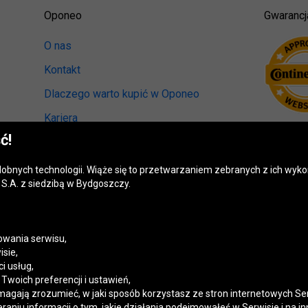
Oponeo
Gwarancj
O nas
Kontakt
Dlaczego warto kupić w Oponeo
Kariera
ć!
Relacje inwestorskie
Biuro prasowe
odobnych technologii. Wiąże się to przetwarzaniem zebranych z ich wy
S.A. z siedzibą w Bydgoszczy.
Kręci nas recykling
Ranking miast przyjaznych kierowcom
Mapa fotoradarów
wania serwisu,
isie,
Polityka prywatności
i usług,
woich preferencji i ustawień,
Ustawienia cookies
magają zrozumieć, w jaki sposób korzystasz ze stron internetowych Se
niu informacji o tym, jakie działania podejmowałeś w Serwisie i na in