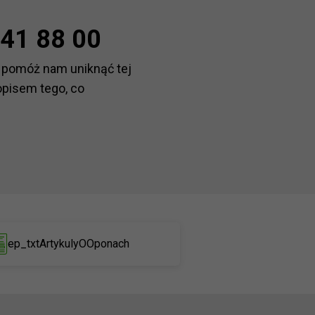
41 88 00
 pomóż nam uniknąć tej
opisem tego, co
ep_txtArtykulyOOponach