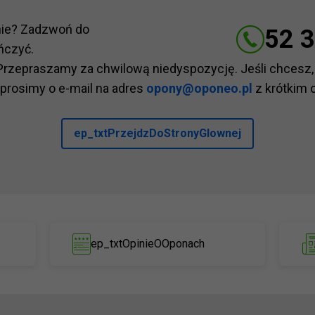
nie? Zadzwoń do
52 3
ńczyć.
Przepraszamy za chwilową niedyspozycję. Jeśli chcesz,
 prosimy o e-mail na adres
opony@oponeo.pl
z krótkim 
ep_txtPrzejdzDoStronyGlownej
ep_txtOpinieOOponach