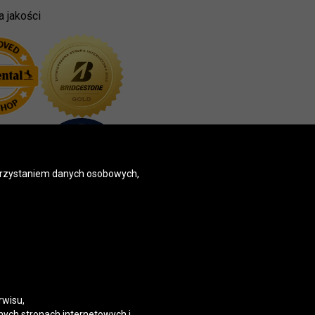
a jakości
korzystaniem danych osobowych,
rwisu,
nych stronach internetowych i