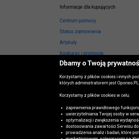
Informacje dla kupujących
Centrum pomocy
Status zamówienia
Artykuły
Konkursy i promocje
Dbamy o Twoją prywatnoś
Odstąpienie od umowy
(wymiana lub zwrot)
Korzystamy z plików cookies i innych p
Reklamacja gwarancyjna
których administratorem jest Oponeo.PL 
Opinie o oponach
Korzystamy z plików cookies w celu:
Opinie o felgach aluminiowych
zapewnienia prawidłowego funkcjono
Akt o usługach cyfrowych
uwierzytelniania Twojej osoby w serw
(DSA)
optymalizacji i zwiększenia wydajnośc
Dostępność cyfrowa
dostosowania zawartości Serwisu do T
prowadzenia analiz i badań, które po
marketingowym, polegającym na zbiera