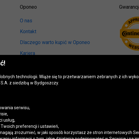
Oponeo
Gwarancj
O nas
Kontakt
Dlaczego warto kupić w Oponeo
Kariera
ć!
Relacje inwestorskie
Biuro prasowe
odobnych technologii. Wiąże się to przetwarzaniem zebranych z ich wy
S.A. z siedzibą w Bydgoszczy.
Kręci nas recykling
Ranking miast przyjaznych kierowcom
Mapa fotoradarów
wania serwisu,
isie,
Polityka prywatności
i usług,
woich preferencji i ustawień,
Ustawienia cookies
magają zrozumieć, w jaki sposób korzystasz ze stron internetowych Se
niu informacji o tym, jakie działania podejmowałeś w Serwisie i na in