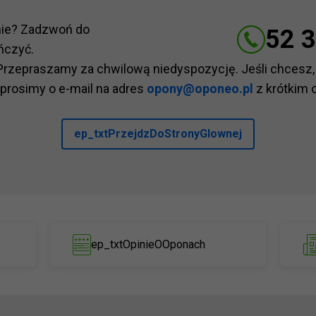
nie? Zadzwoń do
52 3
ńczyć.
Przepraszamy za chwilową niedyspozycję. Jeśli chcesz,
 prosimy o e-mail na adres
opony@oponeo.pl
z krótkim 
ep_txtPrzejdzDoStronyGlownej
ep_txtOpinieOOponach