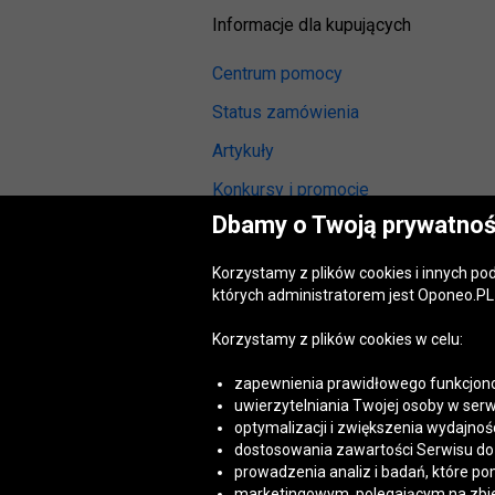
Informacje dla kupujących
Centrum pomocy
Status zamówienia
Artykuły
Konkursy i promocje
Dbamy o Twoją prywatnoś
Odstąpienie od umowy
(wymiana lub zwrot)
Korzystamy z plików cookies i innych p
Reklamacja gwarancyjna
których administratorem jest Oponeo.PL 
Opinie o oponach
Korzystamy z plików cookies w celu:
Opinie o felgach aluminiowych
zapewnienia prawidłowego funkcjono
Akt o usługach cyfrowych
uwierzytelniania Twojej osoby w serw
(DSA)
optymalizacji i zwiększenia wydajnośc
Dostępność cyfrowa
dostosowania zawartości Serwisu do T
prowadzenia analiz i badań, które po
marketingowym, polegającym na zbiera