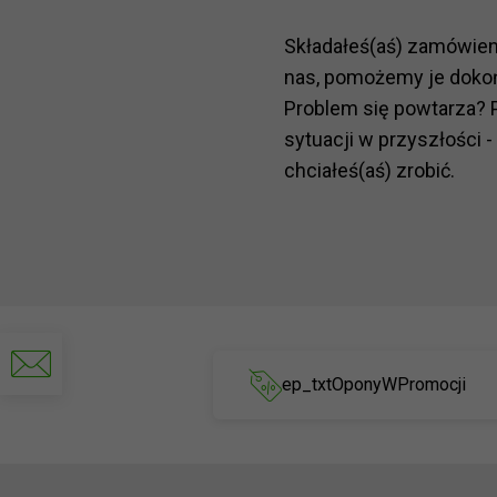
Składałeś(aś) zamówie
nas, pomożemy je doko
Problem się powtarza? 
sytuacji w przyszłości -
chciałeś(aś) zrobić.
Napisz
do
ep_txtOponyWPromocji
nas