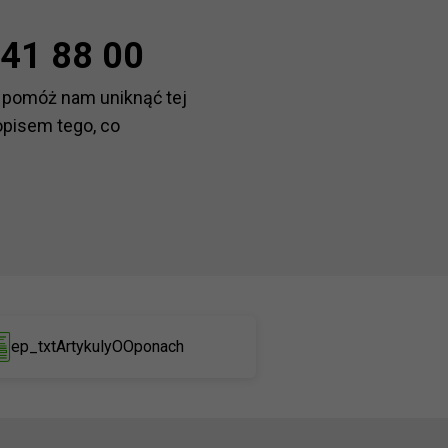
41 88 00
 pomóż nam uniknąć tej
opisem tego, co
ep_txtArtykulyOOponach