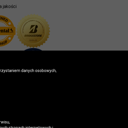
a jakości
korzystaniem danych osobowych,
rwisu,
nych stronach internetowych i