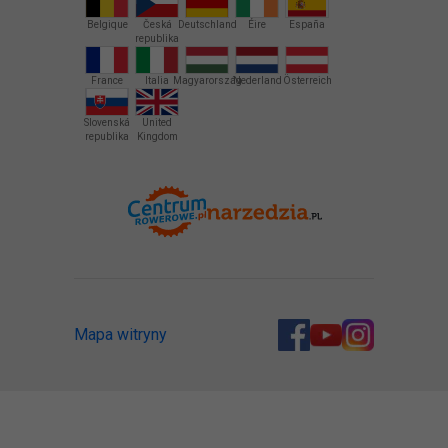
Belgique
Česká
Deutschland
Éire
España
republika
France
Italia
Magyarország
Nederland
Österreich
Slovenská
United
republika
Kingdom
Mapa witryny