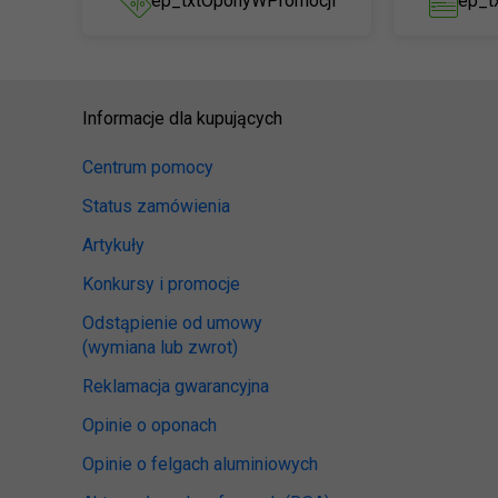
ep_txtOponyWPromocji
ep_t
Informacje dla kupujących
Centrum pomocy
Status zamówienia
Artykuły
Konkursy i promocje
Odstąpienie od umowy
(wymiana lub zwrot)
Reklamacja gwarancyjna
Opinie o oponach
Opinie o felgach aluminiowych