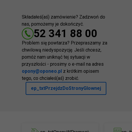
Składałeś(aś) zamówienie? Zadzwoń do
nas, pomożemy je dokończyć.
52 341 88 00
Problem się powtarza? Przepraszamy za
chwilową niedyspozycję. Jeśli chcesz,
pomóż nam uniknąć tej sytuacji w
przyszłości - prosimy o e-mail na adres
opony@oponeo.pl
z krótkim opisem
tego, co chciałeś(aś) zrobić.
ep_txtPrzejdzDoStronyGlownej