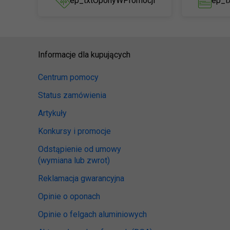
ep_txtOponyWPromocji
ep_t
Informacje dla kupujących
Centrum pomocy
Status zamówienia
Artykuły
Konkursy i promocje
Odstąpienie od umowy
(wymiana lub zwrot)
Reklamacja gwarancyjna
Opinie o oponach
Opinie o felgach aluminiowych