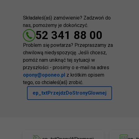
Składałeś(aś) zamówienie? Zadzwoń do
nas, pomożemy je dokończyć.
52 341 88 00
Problem się powtarza? Przepraszamy za
chwilową niedyspozycję. Jeśli chcesz,
pomóż nam uniknąć tej sytuacji w
przyszłości - prosimy o e-mail na adres
opony@oponeo.pl
z krótkim opisem
tego, co chciałeś(aś) zrobić.
ep_txtPrzejdzDoStronyGlownej