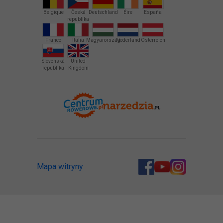
Belgique
Česká
Deutschland
Éire
España
republika
France
Italia
Magyarország
Nederland
Österreich
Slovenská
United
republika
Kingdom
Mapa witryny