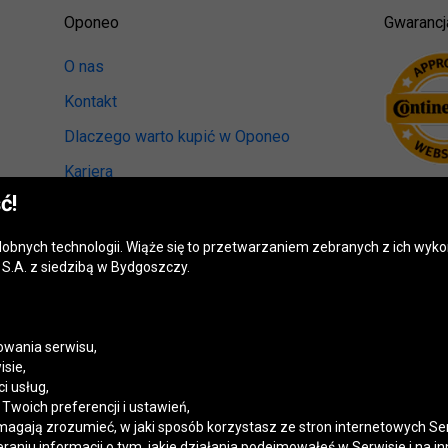
Oponeo
Gwarancj
O nas
Kontakt
Dlaczego warto kupić w Oponeo
Kariera
ć!
Relacje inwestorskie
Biuro prasowe
odobnych technologii. Wiąże się to przetwarzaniem zebranych z ich wy
S.A. z siedzibą w Bydgoszczy.
Kręci nas recykling
Ranking miast przyjaznych kierowcom
Mapa fotoradarów
wania serwisu,
isie,
Polityka prywatności
i usług,
woich preferencji i ustawień,
Ustawienia cookies
magają zrozumieć, w jaki sposób korzystasz ze stron internetowych Se
niu informacji o tym, jakie działania podejmowałeś w Serwisie i na in