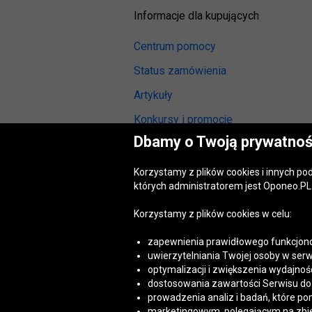
Informacje dla kupujących
Centrum pomocy
Status zamówienia
Artykuły
Konkursy i promocje
Dbamy o Twoją prywatnoś
Odstąpienie od umowy
(wymiana lub zwrot)
Korzystamy z plików cookies i innych p
Reklamacja gwarancyjna
których administratorem jest Oponeo.PL 
Opinie o oponach
Korzystamy z plików cookies w celu:
Opinie o felgach aluminiowych
zapewnienia prawidłowego funkcjono
Akt o usługach cyfrowych
uwierzytelniania Twojej osoby w serw
(DSA)
optymalizacji i zwiększenia wydajnośc
Dostępność cyfrowa
dostosowania zawartości Serwisu do T
prowadzenia analiz i badań, które po
marketingowym, polegającym na zbiera