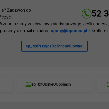
nie? Zadzwoń do
52 3
ńczyć.
Przepraszamy za chwilową niedyspozycję. Jeśli chcesz,
 prosimy o e-mail na adres
opony@oponeo.pl
z krótkim 
ep_txtPrzejdzDoStronyGlownej
ep_txtOpinieOOponach