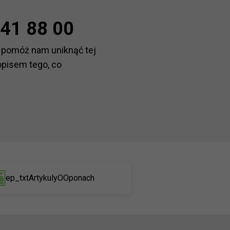
41 88 00
 pomóż nam uniknąć tej
opisem tego, co
ep_txtArtykulyOOponach