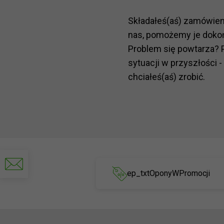
Składałeś(aś) zamówie
nas, pomożemy je doko
Problem się powtarza? 
sytuacji w przyszłości -
chciałeś(aś) zrobić.
Napisz
do
ep_txtOponyWPromocji
nas