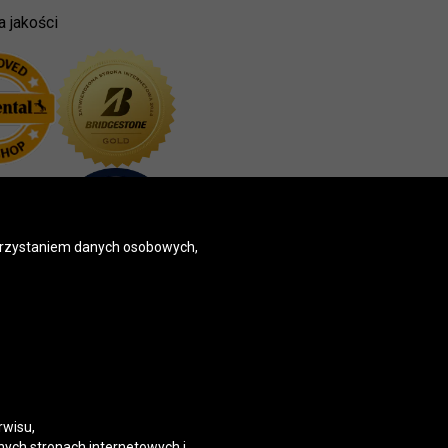
a jakości
korzystaniem danych osobowych,
rwisu,
nych stronach internetowych i