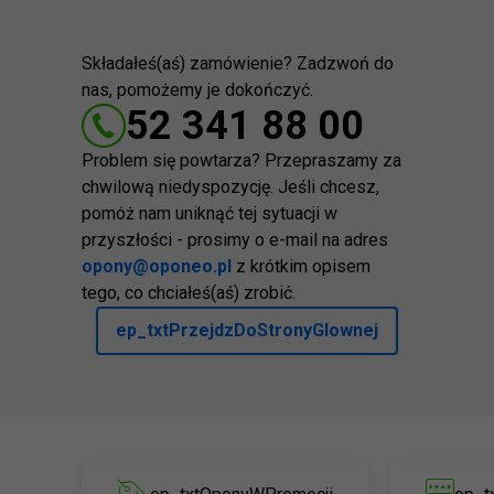
Składałeś(aś) zamówienie? Zadzwoń do
nas, pomożemy je dokończyć.
52 341 88 00
Problem się powtarza? Przepraszamy za
chwilową niedyspozycję. Jeśli chcesz,
pomóż nam uniknąć tej sytuacji w
przyszłości - prosimy o e-mail na adres
opony@oponeo.pl
z krótkim opisem
tego, co chciałeś(aś) zrobić.
ep_txtPrzejdzDoStronyGlownej