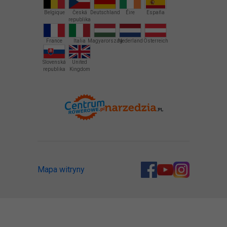
Belgique
Česká
Deutschland
Éire
España
republika
France
Italia
Magyarország
Nederland
Österreich
Slovenská
United
republika
Kingdom
Mapa witryny