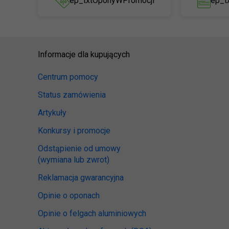
ep_txtOponyWPromocji
ep_t
Informacje dla kupujących
Centrum pomocy
Status zamówienia
Artykuły
Konkursy i promocje
Odstąpienie od umowy
(wymiana lub zwrot)
Reklamacja gwarancyjna
Opinie o oponach
Opinie o felgach aluminiowych