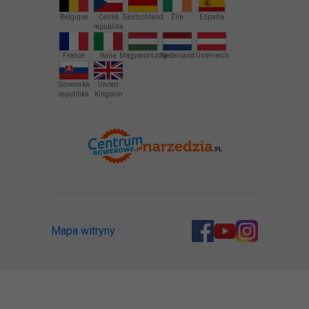
Belgique
Česká
Deutschland
Éire
España
republika
France
Italia
Magyarország
Nederland
Österreich
Slovenská
United
republika
Kingdom
Mapa witryny