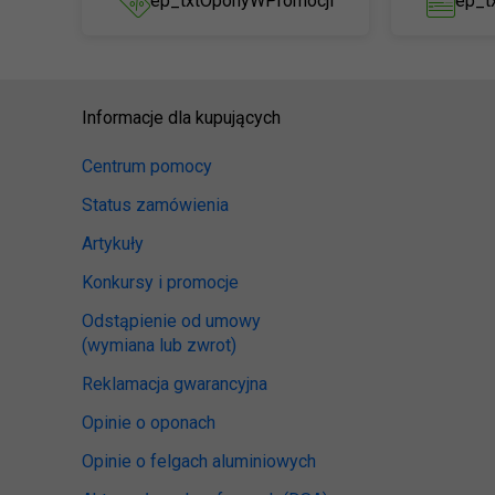
ep_txtOponyWPromocji
ep_t
Informacje dla kupujących
Centrum pomocy
Status zamówienia
Artykuły
Konkursy i promocje
Odstąpienie od umowy
(wymiana lub zwrot)
Reklamacja gwarancyjna
Opinie o oponach
Opinie o felgach aluminiowych