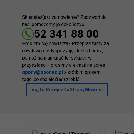
Składałeś(aś) zamówienie? Zadzwoń do
nas, pomożemy je dokończyć.
52 341 88 00
Problem się powtarza? Przepraszamy za
chwilową niedyspozycję. Jeśli chcesz,
pomóż nam uniknąć tej sytuacji w
przyszłości - prosimy o e-mail na adres
opony@oponeo.pl
z krótkim opisem
tego, co chciałeś(aś) zrobić.
ep_txtPrzejdzDoStronyGlownej