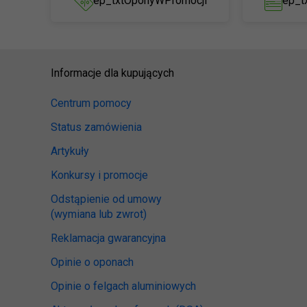
ep_txtOponyWPromocji
ep_t
Informacje dla kupujących
Centrum pomocy
Status zamówienia
Artykuły
Konkursy i promocje
Odstąpienie od umowy
(wymiana lub zwrot)
Reklamacja gwarancyjna
Opinie o oponach
Opinie o felgach aluminiowych