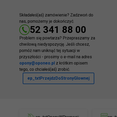
Składałeś(aś) zamówienie? Zadzwoń do
nas, pomożemy je dokończyć.
52 341 88 00
Problem się powtarza? Przepraszamy za
chwilową niedyspozycję. Jeśli chcesz,
pomóż nam uniknąć tej sytuacji w
przyszłości - prosimy o e-mail na adres
opony@oponeo.pl
z krótkim opisem
tego, co chciałeś(aś) zrobić.
ep_txtPrzejdzDoStronyGlownej