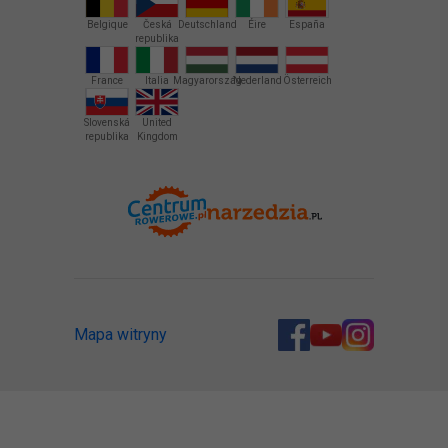
Belgique
Česká
Deutschland
Éire
España
republika
France
Italia
Magyarország
Nederland
Österreich
Slovenská
United
republika
Kingdom
Mapa witryny