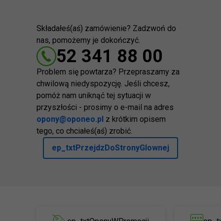
Składałeś(aś) zamówienie? Zadzwoń do
nas, pomożemy je dokończyć.
52 341 88 00
Problem się powtarza? Przepraszamy za
chwilową niedyspozycję. Jeśli chcesz,
pomóż nam uniknąć tej sytuacji w
przyszłości - prosimy o e-mail na adres
opony@oponeo.pl
z krótkim opisem
tego, co chciałeś(aś) zrobić.
ep_txtPrzejdzDoStronyGlownej