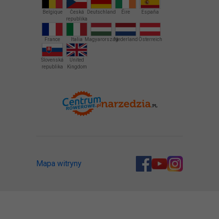
Belgique
Česká
Deutschland
Éire
España
republika
France
Italia
Magyarország
Nederland
Österreich
Slovenská
United
republika
Kingdom
Mapa witryny