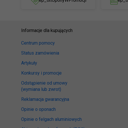
ep_txtOponyWPromocji
ep_t
Informacje dla kupujących
Centrum pomocy
Status zamówienia
Artykuły
Konkursy i promocje
Odstąpienie od umowy
(wymiana lub zwrot)
Reklamacja gwarancyjna
Opinie o oponach
Opinie o felgach aluminiowych