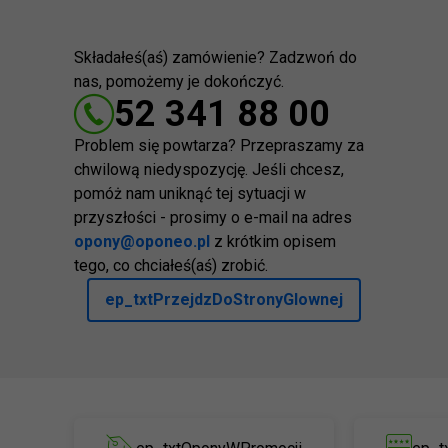
Składałeś(aś) zamówienie? Zadzwoń do
nas, pomożemy je dokończyć.
52 341 88 00
Problem się powtarza? Przepraszamy za
chwilową niedyspozycję. Jeśli chcesz,
pomóż nam uniknąć tej sytuacji w
przyszłości - prosimy o e-mail na adres
opony@oponeo.pl
z krótkim opisem
tego, co chciałeś(aś) zrobić.
ep_txtPrzejdzDoStronyGlownej