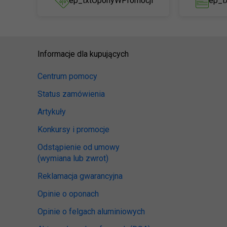
ep_txtOponyWPromocji
ep_t
Informacje dla kupujących
Centrum pomocy
Status zamówienia
Artykuły
Konkursy i promocje
Odstąpienie od umowy
(wymiana lub zwrot)
Reklamacja gwarancyjna
Opinie o oponach
Opinie o felgach aluminiowych