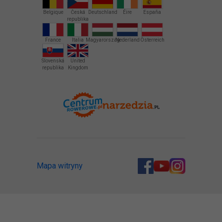
Belgique
Česká
Deutschland
Éire
España
republika
France
Italia
Magyarország
Nederland
Österreich
Slovenská
United
republika
Kingdom
Mapa witryny