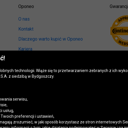
Oponeo
Gwarancj
O nas
Kontakt
Dlaczego warto kupić w Oponeo
Kariera
ć!
Relacje inwestorskie
Biuro prasowe
odobnych technologii. Wiąże się to przetwarzaniem zebranych z ich wy
S.A. z siedzibą w Bydgoszczy.
Kręci nas recykling
Ranking miast przyjaznych kierowcom
Mapa fotoradarów
wania serwisu,
isie,
Polityka prywatności
i usług,
woich preferencji i ustawień,
Ustawienia cookies
magają zrozumieć, w jaki sposób korzystasz ze stron internetowych Se
niu informacji o tym, jakie działania podejmowałeś w Serwisie i na in