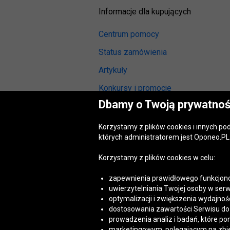
Informacje dla kupujących
Centrum pomocy
Status zamówienia
Artykuły
Konkursy i promocje
Dbamy o Twoją prywatnoś
Odstąpienie od umowy
(wymiana lub zwrot)
Korzystamy z plików cookies i innych p
Reklamacja gwarancyjna
których administratorem jest Oponeo.PL 
Opinie o oponach
Korzystamy z plików cookies w celu:
Opinie o felgach aluminiowych
zapewnienia prawidłowego funkcjono
Akt o usługach cyfrowych
uwierzytelniania Twojej osoby w serw
(DSA)
optymalizacji i zwiększenia wydajnośc
Dostępność cyfrowa
dostosowania zawartości Serwisu do T
prowadzenia analiz i badań, które po
marketingowym, polegającym na zbiera