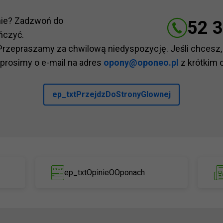
nie? Zadzwoń do
52 3
ńczyć.
Przepraszamy za chwilową niedyspozycję. Jeśli chcesz,
 prosimy o e-mail na adres
opony@oponeo.pl
z krótkim 
ep_txtPrzejdzDoStronyGlownej
ep_txtOpinieOOponach