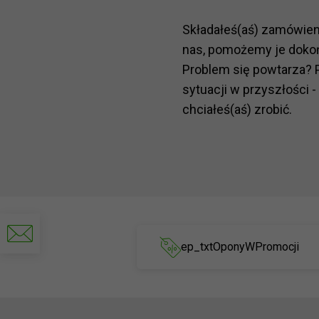
Składałeś(aś) zamówie
nas, pomożemy je doko
Problem się powtarza? 
sytuacji w przyszłości -
chciałeś(aś) zrobić.
Napisz
do
ep_txtOponyWPromocji
nas