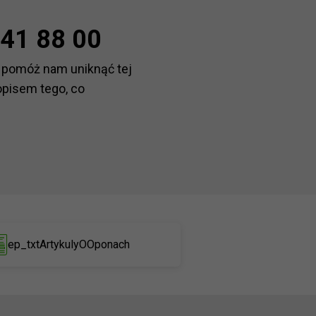
41 88 00
 pomóż nam uniknąć tej
opisem tego, co
ep_txtArtykulyOOponach