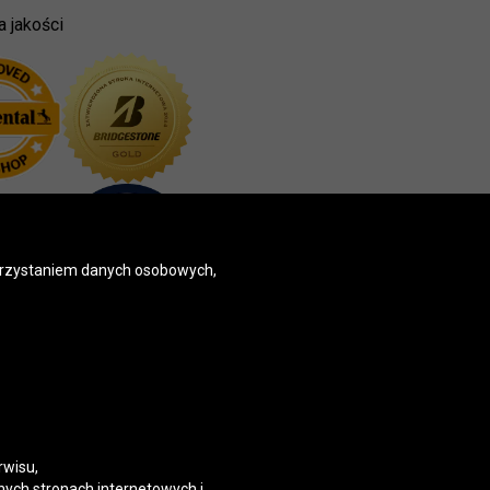
a jakości
korzystaniem danych osobowych,
rwisu,
nych stronach internetowych i