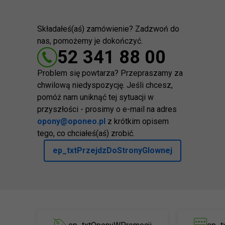
Składałeś(aś) zamówienie? Zadzwoń do
nas, pomożemy je dokończyć.
52 341 88 00
Problem się powtarza? Przepraszamy za
chwilową niedyspozycję. Jeśli chcesz,
pomóż nam uniknąć tej sytuacji w
przyszłości - prosimy o e-mail na adres
opony@oponeo.pl
z krótkim opisem
tego, co chciałeś(aś) zrobić.
ep_txtPrzejdzDoStronyGlownej