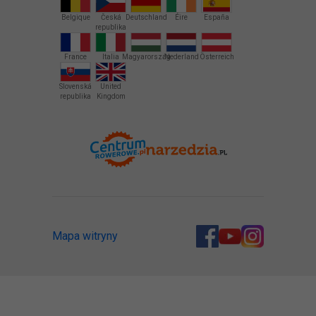
Belgique
Česká
Deutschland
Éire
España
republika
France
Italia
Magyarország
Nederland
Österreich
Slovenská
United
republika
Kingdom
Mapa witryny