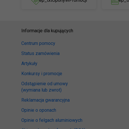
ep_txtOponyWPromocji
ep_t
Informacje dla kupujących
Centrum pomocy
Status zamówienia
Artykuły
Konkursy i promocje
Odstąpienie od umowy
(wymiana lub zwrot)
Reklamacja gwarancyjna
Opinie o oponach
Opinie o felgach aluminiowych