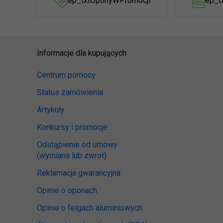
ep_txtOponyWPromocji
ep_t
Informacje dla kupujących
Centrum pomocy
Status zamówienia
Artykuły
Konkursy i promocje
Odstąpienie od umowy
(wymiana lub zwrot)
Reklamacja gwarancyjna
Opinie o oponach
Opinie o felgach aluminiowych