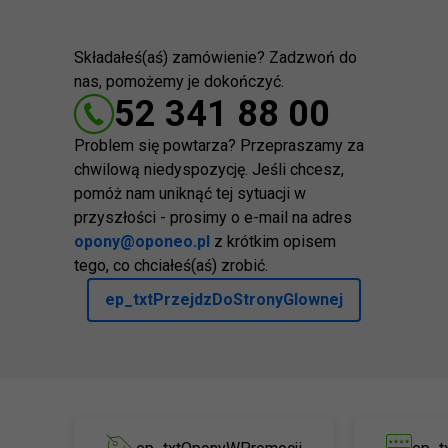
Składałeś(aś) zamówienie? Zadzwoń do
nas, pomożemy je dokończyć.
52 341 88 00
Problem się powtarza? Przepraszamy za
chwilową niedyspozycję. Jeśli chcesz,
pomóż nam uniknąć tej sytuacji w
przyszłości - prosimy o e-mail na adres
opony@oponeo.pl
z krótkim opisem
tego, co chciałeś(aś) zrobić.
ep_txtPrzejdzDoStronyGlownej