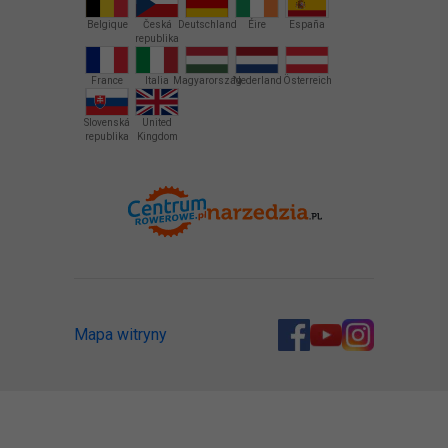
Belgique
Česká
Deutschland
Éire
España
republika
France
Italia
Magyarország
Nederland
Österreich
Slovenská
United
republika
Kingdom
Mapa witryny