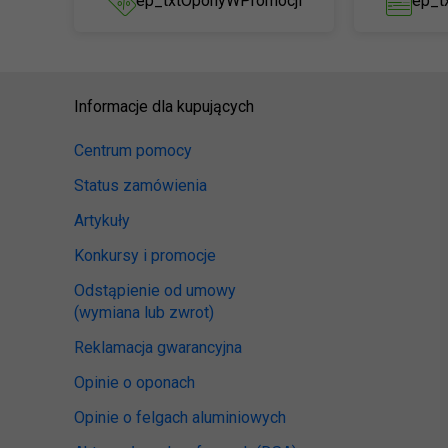
ep_txtOponyWPromocji
ep_t
Informacje dla kupujących
Centrum pomocy
Status zamówienia
Artykuły
Konkursy i promocje
Odstąpienie od umowy
(wymiana lub zwrot)
Reklamacja gwarancyjna
Opinie o oponach
Opinie o felgach aluminiowych