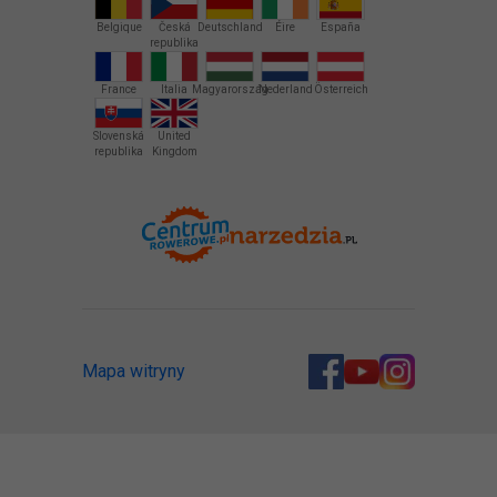
Belgique
Česká
Deutschland
Éire
España
republika
France
Italia
Magyarország
Nederland
Österreich
Slovenská
United
republika
Kingdom
Mapa witryny