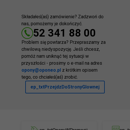
Składałeś(aś) zamówienie? Zadzwoń do
nas, pomożemy je dokończyć.
52 341 88 00
Problem się powtarza? Przepraszamy za
chwilową niedyspozycję. Jeśli chcesz,
pomóż nam uniknąć tej sytuacji w
przyszłości - prosimy o e-mail na adres
opony@oponeo.pl
z krótkim opisem
tego, co chciałeś(aś) zrobić.
ep_txtPrzejdzDoStronyGlownej