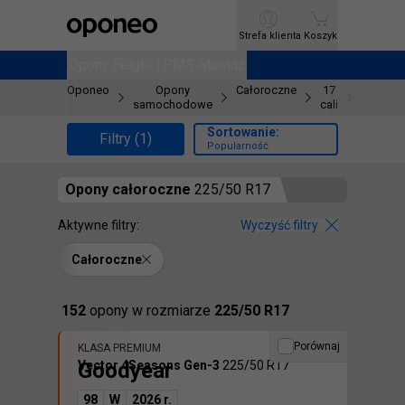
Ctrl
M
Strefa klienta
Strefa klienta
Koszyk
Koszyk
Opony
Opony
Felgi i TPMS
Felgi i TPMS
Montaż
Montaż
Oponeo
Opony
Całoroczne
17
225/50
samochodowe
cali
R17
Sortowanie:
Filtry (1)
Popularność
Opony
całoroczne
225/50 R17
Aktywne filtry:
Wyczyść filtry
Całoroczne
Znaleźliśmy
152
opony
w rozmiarze
225/50 R17
Porównaj
KLASA PREMIUM
Goodyear
Vector 4Seasons Gen-3
225/50 R17
98
W
2026 r.