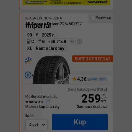
Porównaj
KLASA EKONOMICZNA
Imperial
All Season Driver
225/50 R17
98
Y
2025 r.
C
B
B 71dB
XL
Rant ochronny
SUPER SPRZEDAŻ
Wideo
4,36
9441
opinii
/5
Cena katalogowa
518
zł
259
zł
Możliwość montażu
szt.
w serwisie
Możesz kupić
na raty
Darmowa
dostawa
Ilość
Kup
4 szt.