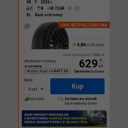
98
Y
2026 r.
C
B
B 72dB
XL
Rant ochronny
100% BEZPIECZEŃSTWA
4,84
145
opinii
/5
Cena katalogowa
1 004
zł
629
zł
Możliwość montażu
szt.
w serwisie
Możesz kupić na
RATY 0%
Darmowa
dostawa
Ilość
Kup
4 szt.
Duża ilość
Dostawa we
wtorek
lub w wybrany dzień!