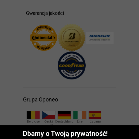
Gwarancja jakości
Grupa Oponeo
Belgique
Česká
Deutschland
Éire
España
republika
Dbamy o Twoją prywatność!
France
Italia
Magyarország
Nederland
Österreich