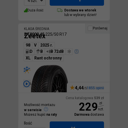
4 szt.
Duża ilość
Dostawa we
wtorek
lub w wybrany dzień!
Porównaj
KLASA ŚREDNIA
Zeetex
ZT8000 4S
225/50 R17
98
V
2025 r.
D
B
B 72dB
XL
Rant ochronny
Wideo
4,44
1855
opinii
/5
Cena katalogowa
539
zł
229
zł
Możliwość montażu
szt.
w serwisie
Możesz kupić
na raty
Darmowa
dostawa
Ilość