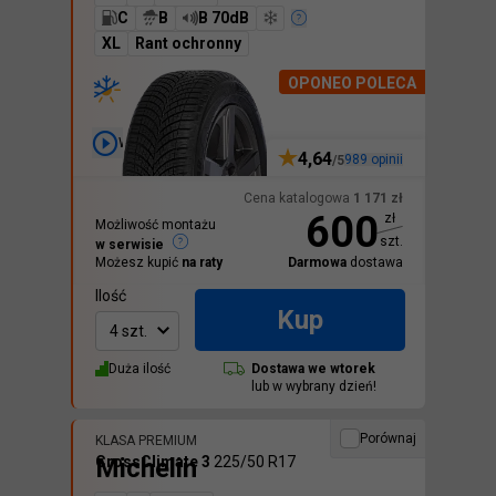
C
B
B 70dB
XL
Rant ochronny
OPONEO POLECA
Wideo
4,64
989
opinii
/5
Cena katalogowa
1 171
zł
600
zł
Możliwość montażu
szt.
w serwisie
Możesz kupić
na raty
Darmowa
dostawa
Ilość
Kup
4 szt.
Duża ilość
Dostawa we
wtorek
lub w wybrany dzień!
Porównaj
KLASA PREMIUM
Michelin
CrossClimate 3
225/50 R17