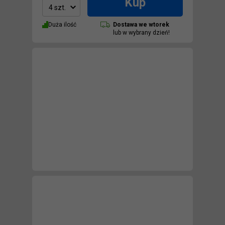
Kup
4 szt.
Duża ilość
Dostawa we
wtorek
lub w wybrany dzień!