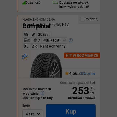
Duża ilość
Dostawa we
wtorek
lub w wybrany dzień!
Porównaj
KLASA EKONOMICZNA
Compasal
Crosstop A/S II
225/50 R17
98
W
2025 r.
C
C
B 71dB
XL
ZR
Rant ochronny
HIT W ROZMIARZE
4,56
232
opinie
/5
Cena katalogowa
418
zł
253
zł
Możliwość montażu
szt.
w serwisie
Możesz kupić
na raty
Darmowa
dostawa
Ilość
Kup
4 szt.