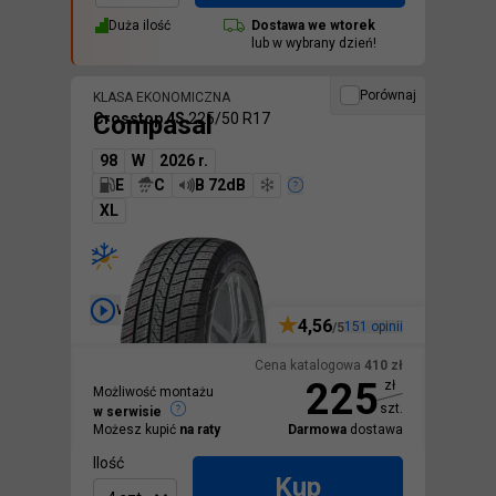
Duża ilość
Dostawa we
wtorek
lub w wybrany dzień!
Porównaj
KLASA EKONOMICZNA
Compasal
Crosstop 4S
225/50 R17
98
W
2026 r.
E
C
B 72dB
XL
Wideo
4,56
151
opinii
/5
Cena katalogowa
410
zł
225
zł
Możliwość montażu
szt.
w serwisie
Możesz kupić
na raty
Darmowa
dostawa
Ilość
Kup