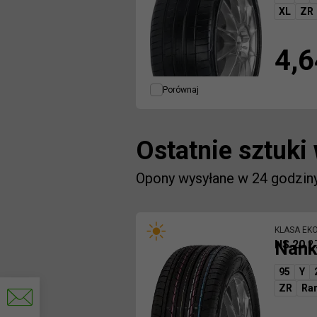
XL
ZR
4,6
Porównaj
Ostatnie sztuki
Opony wysyłane w 24 godzin
KLASA EK
Nank
NS 20
2
95
Y
Napisz
ZR
Ra
do
nas