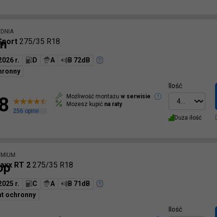
EDNIA
n
Sport
275/35 R18
2026 r.
D
A
B 72dB
hronny
Ilość
Możliwość montażu
w serwisie
8
Możesz kupić
na raty
256
opinii
Duża ilość
EMIUM
op
axx RT 2
275/35 R18
2025 r.
C
A
B 71dB
nt ochronny
Ilość