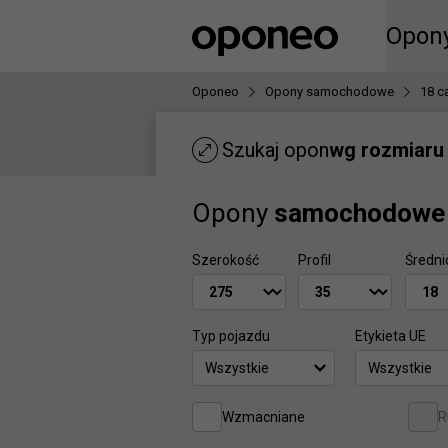
Ctrl
M
Opon
Opon
Oponeo
Opony samochodowe
18 ca
Szukaj opon
wg rozmiaru
Opony
samochodowe
Szerokość
Profil
Średni
Typ pojazdu
Etykieta UE
Wszystkie
Wszystkie
Wzmacniane
R