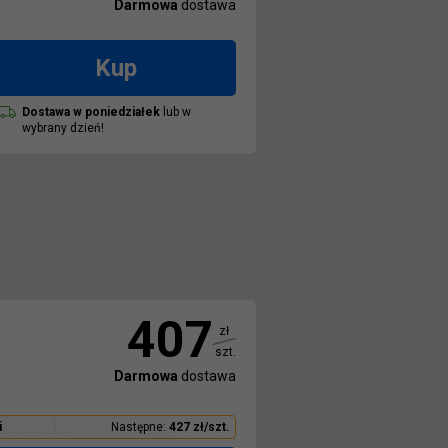
Darmowa
dostawa
Kup
Dostawa w
poniedziałek
lub w
wybrany dzień!
407
zł
szt.
Darmowa
dostawa
i
Następne:
427
zł
/
szt.