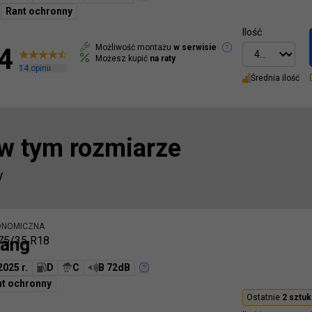
Rant ochronny
Ilość
Możliwość montażu
w serwisie
4
Możesz kupić
na raty
14
opinii
Średnia ilość
 w tym rozmiarze
y
ONOMICZNA
ang
75/35 R18
2025 r.
D
C
B 72dB
nt ochronny
Ostatnie
2
sztuk