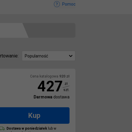
Pomoc
rtowanie:
Popularność
Cena katalogowa
920
zł
427
zł
szt.
Darmowa
dostawa
Kup
Dostawa w
poniedziałek
lub w