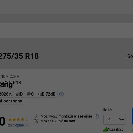
275/35 R18
So
ONOMICZNA
ang
75/35 R18
2026 r.
D
C
B 72dB
nt ochronny
Ilość
Możliwość montażu
w serwisie
0
Możesz kupić
na raty
237
opinii
Duża ilość