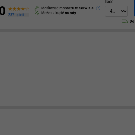
Ilość
0
Możliwość montażu
w serwisie
Możesz kupić
na raty
237
opinii
Do