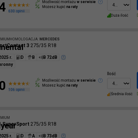
Możliwość montażu
w serwisie
4
Możesz kupić
na raty
630
opinii
Duża ilość
EMIUM
HOMOLOGACJA
:
MERCEDES
inental
ortContact 3
275/35 R18
2025 r.
D
B
B 72dB
hronny
Ilość
Możliwość montażu
w serwisie
0
Możesz kupić
na raty
106
opinii
Średnia ilość
EMIUM
year
1 SuperSport
275/35 R18
2025 r.
D
A
B 73dB