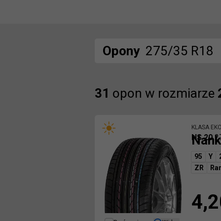
Opony
275/35 R18
Znaleźliśmy
31
opon
w rozmiarze
KLASA EK
Nank
NS 20
2
95
Y
ZR
Ra
4,2