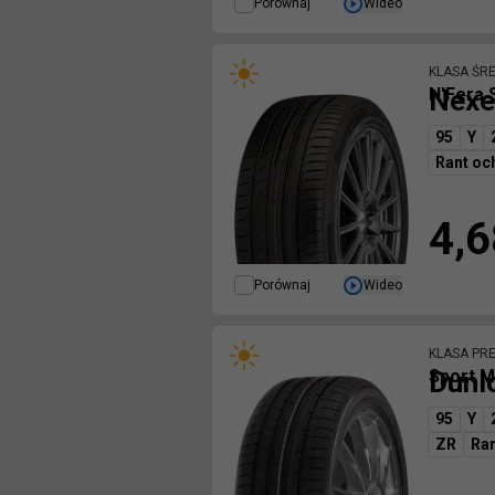
Porównaj
Wideo
KLASA ŚR
Nexe
N'Fera 
95
Y
Rant oc
4,6
Porównaj
Wideo
KLASA PR
Dunl
Sport M
95
Y
ZR
Ra