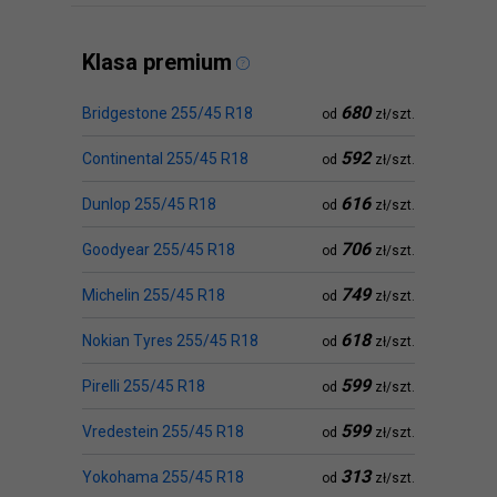
Klasa premium
680
Bridgestone 255/45 R18
od
zł/szt.
592
Continental 255/45 R18
od
zł/szt.
616
Dunlop 255/45 R18
od
zł/szt.
706
Goodyear 255/45 R18
od
zł/szt.
749
Michelin 255/45 R18
od
zł/szt.
618
Nokian Tyres 255/45 R18
od
zł/szt.
599
Pirelli 255/45 R18
od
zł/szt.
599
Vredestein 255/45 R18
od
zł/szt.
313
Yokohama 255/45 R18
od
zł/szt.