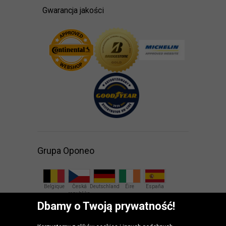
Gwarancja jakości
Grupa Oponeo
Belgique
Česká
Deutschland
Éire
España
republika
Dbamy o Twoją prywatność!
France
Italia
Magyarország
Nederland
Österreich