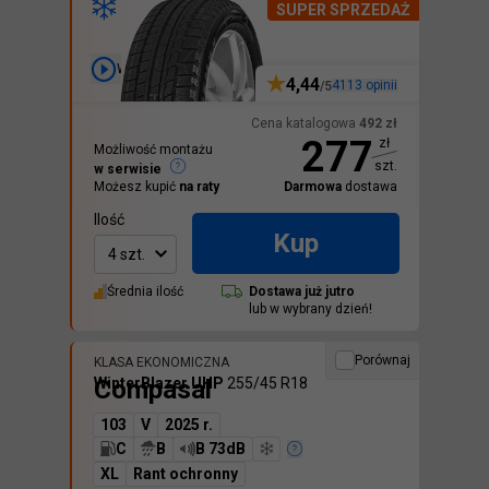
SUPER SPRZEDAŻ
Wideo
4,44
4113
opinii
/5
Cena katalogowa
492
zł
277
zł
Możliwość montażu
szt.
w serwisie
Możesz kupić
na raty
Darmowa
dostawa
Ilość
Kup
4 szt.
Średnia ilość
Dostawa
już jutro
lub w wybrany dzień!
Porównaj
KLASA EKONOMICZNA
Compasal
WinterBlazer UHP
255/45 R18
103
V
2025 r.
C
B
B 73dB
XL
Rant ochronny