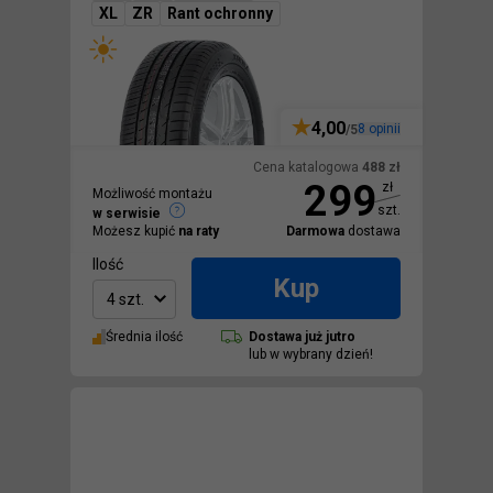
XL
ZR
Rant ochronny
4,00
8
opinii
/5
Cena katalogowa
488
zł
299
zł
Możliwość montażu
szt.
w serwisie
Możesz kupić
na raty
Darmowa
dostawa
Ilość
Kup
4 szt.
Średnia ilość
Dostawa
już jutro
lub w wybrany dzień!