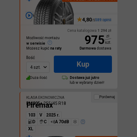
Wideo
4,80
589
opinii
/5
Cena katalogowa
1 294
zł
975
zł
Możliwość montażu
szt.
w serwisie
Możesz kupić
na raty
Darmowa
dostawa
Ilość
Kup
4 szt.
Duża ilość
Dostawa
już jutro
lub w wybrany dzień!
Porównaj
KLASA EKONOMICZNA
Firemax
FM805+
255/45 R18
103
V
2025 r.
D
C
A 70dB
XL