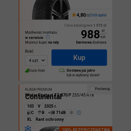
4,80
2169
opinii
/5
Cena katalogowa
1 573
zł
988
zł
Możliwość montażu
szt.
w serwisie
Możesz kupić
na raty
Darmowa
dostawa
Ilość
Kup
4 szt.
Duża ilość
Dostawa
już jutro
lub w wybrany dzień!
Porównaj
KLASA PREMIUM
Continental
WinterContact TS 870 P
255/45 R18
103
V
2025 r.
C
B
B 71dB
XL
Rant ochronny
100% BEZPIECZEŃSTWA