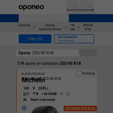
Ctrl
M
Strefa klienta
Strefa klienta
Koszyk
Koszyk
Opony
Opony
Felgi i TPMS
Felgi i TPMS
Montaż
Montaż
Oponeo
Opony
18
255/45
samochodowe
cali
R18
Sortowanie:
Filtry (0)
Popularność
Opony
255/45 R18
Znaleźliśmy
174
opony
w rozmiarze
255/45 R18
Porównaj
KLASA PREMIUM
Michelin
Pilot Alpin 5
255/45 R18
103
V
2025 r.
C
B
A 69dB
XL
Rant ochronny
OPONEO POLECA