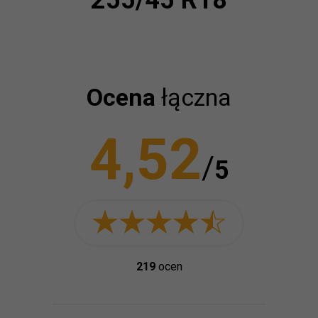
255/45 R18
Ocena
łączna
4,52
/
5
219
ocen