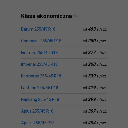
Klasa ekonomiczna
463
Barum 255/45 R18
od
zł/szt.
280
Compasal 255/45 R18
od
zł/szt.
277
Firemax 255/45 R18
od
zł/szt.
268
Imperial 255/45 R18
od
zł/szt.
339
Kormoran 255/45 R18
od
zł/szt.
419
Laufenn 255/45 R18
od
zł/szt.
299
Nankang 255/45 R18
od
zł/szt.
307
Aplus 255/45 R18
od
zł/szt.
494
Apollo 255/45 R18
od
zł/szt.