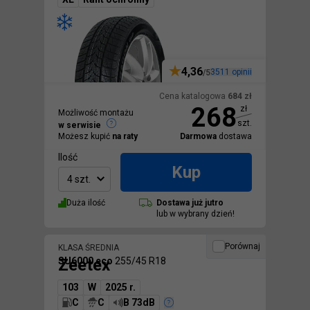
4,36
3511
opinii
/5
Cena katalogowa
684
zł
268
zł
Możliwość montażu
szt.
w serwisie
Możesz kupić
na raty
Darmowa
dostawa
Ilość
Kup
4 szt.
Duża ilość
Dostawa
już jutro
lub w wybrany dzień!
Porównaj
KLASA ŚREDNIA
Zeetex
SU6000 eco
255/45 R18
103
W
2025 r.
C
C
B 73dB