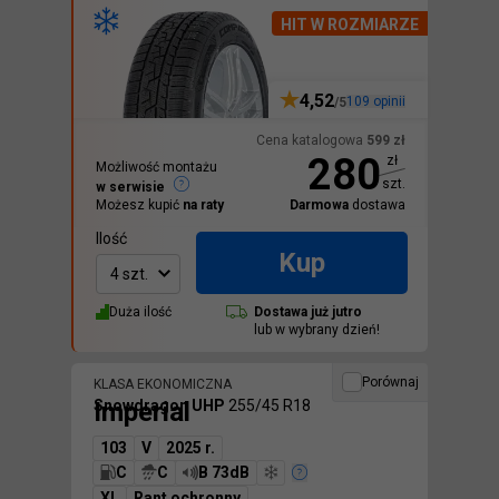
HIT W ROZMIARZE
4,52
109
opinii
/5
Cena katalogowa
599
zł
280
zł
Możliwość montażu
szt.
w serwisie
Możesz kupić
na raty
Darmowa
dostawa
Ilość
Kup
4 szt.
Duża ilość
Dostawa
już jutro
lub w wybrany dzień!
Porównaj
KLASA EKONOMICZNA
Imperial
Snowdragon UHP
255/45 R18
103
V
2025 r.
C
C
B 73dB
XL
Rant ochronny