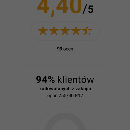
4,40
/
5
99
ocen
94
%
klientów
zadowolonych z zakupu
opon
255/40 R17