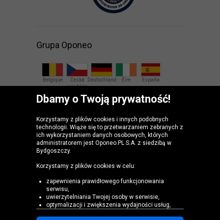
Grupa Oponeo
Belgique
Česká
Deutschland
Éire
España
republika
Dbamy o Twoją prywatność!
France
Italia
Magyarország
Nederland
Österreich
Korzystamy z plików cookies i innych podobnych
technologii. Wiąże się to przetwarzaniem zebranych z
Slovenská
United
ich wykorzystaniem danych osobowych, których
republika
Kingdom
administratorem jest Oponeo.PL S.A. z siedzibą w
Bydgoszczy.
Korzystamy z plików cookies w celu:
zapewnienia prawidłowego funkcjonowania
serwisu,
uwierzytelniania Twojej osoby w serwisie,
optymalizacji i zwiększenia wydajności usług,
dostosowania zawartości Serwisu do Twoich