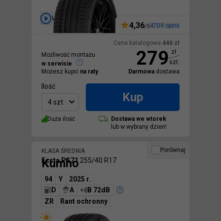
Wideo
4,36
4709
opinii
/5
Cena katalogowa
446
zł
279
zł
Możliwość montażu
szt.
w serwisie
Możesz kupić
na raty
Darmowa
dostawa
Ilość
Kup
4 szt.
Duża ilość
Dostawa we
wtorek
lub w wybrany dzień!
Porównaj
KLASA ŚREDNIA
Kumho
Ecsta PS71
255/40 R17
94
Y
2025 r.
D
A
B 72dB
ZR
Rant ochronny