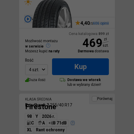
Wideo
4,40
606
opinii
/5
Cena katalogowa
899
zł
469
zł
Możliwość montażu
szt.
w serwisie
Możesz kupić
na raty
Darmowa
dostawa
Ilość
Kup
4 szt.
Duża ilość
Dostawa we
wtorek
lub w wybrany dzień!
Porównaj
KLASA ŚREDNIA
Firestone
Roadhawk 2
255/40 R17
98
Y
2026 r.
C
A
B 71dB
XL
Rant ochronny