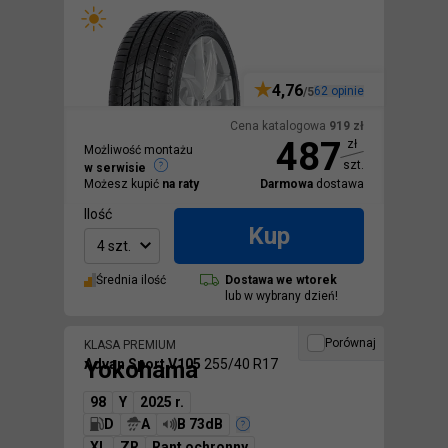
4,76
62
opinie
/5
Cena katalogowa
919
zł
487
zł
Możliwość montażu
szt.
w serwisie
Możesz kupić
na raty
Darmowa
dostawa
Ilość
Kup
4 szt.
Średnia ilość
Dostawa we
wtorek
lub w wybrany dzień!
Porównaj
KLASA PREMIUM
Yokohama
Advan Sport V105
255/40 R17
98
Y
2025 r.
D
A
B 73dB
XL
ZR
Rant ochronny