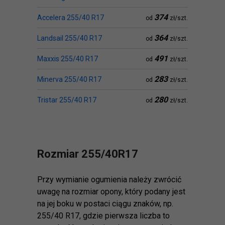
374
Accelera 255/40 R17
od
zł/szt.
364
Landsail 255/40 R17
od
zł/szt.
491
Maxxis 255/40 R17
od
zł/szt.
283
Minerva 255/40 R17
od
zł/szt.
280
Tristar 255/40 R17
od
zł/szt.
Rozmiar 255/40R17
Przy wymianie ogumienia należy zwrócić
uwagę na rozmiar opony, który podany jest
na jej boku w postaci ciągu znaków, np.
255/40 R17, gdzie pierwsza liczba to