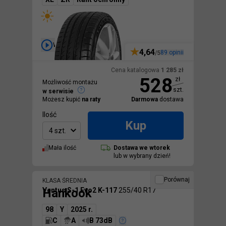
Wideo
4,64
89
opinii
/5
Cena katalogowa
1 285
zł
528
zł
Możliwość montażu
szt.
w serwisie
Możesz kupić
na raty
Darmowa
dostawa
Ilość
Kup
4 szt.
Mała ilość
Dostawa we
wtorek
lub w wybrany dzień!
Porównaj
KLASA ŚREDNIA
Hankook
Ventus S-1 Evo2 K-117
255/40 R17
98
Y
2025 r.
C
A
B 73dB