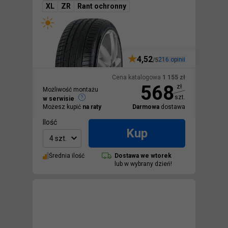
XL
ZR
Rant ochronny
4,52
216
opinii
/5
Cena katalogowa
1 155
zł
568
zł
Możliwość montażu
szt.
w serwisie
Możesz kupić
na raty
Darmowa
dostawa
Ilość
Kup
4 szt.
Średnia ilość
Dostawa we
wtorek
lub w wybrany dzień!