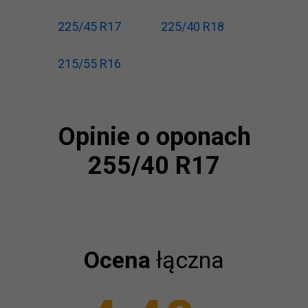
225/45 R17
225/40 R18
215/55 R16
Opinie o oponach
255/40 R17
Ocena
łączna