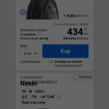
Wideo
4,60
86
opinii
/5
Cena katalogowa
1 039
zł
434
zł
Możliwość montażu
szt.
w serwisie
Możesz kupić
na raty
Darmowa
dostawa
Ilość
Kup
4 szt.
Średnia ilość
Dostawa we
wtorek
lub w wybrany dzień!
Porównaj
KLASA ŚREDNIA
Nexen
N'Fera SU1
255/40 R17
94
W
2026 r.
C
B
B 72dB
Rant ochronny