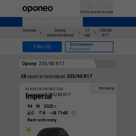
Ctrl
M
Strefa klienta
Strefa klienta
Koszyk
Koszyk
Opony
Opony
Felgi i TPMS
Felgi i TPMS
Montaż
Montaż
Oponeo
Opony
17
255/40
samochodowe
cali
R17
Sortowanie:
Filtry (0)
Popularność
Opony
255/40 R17
Znaleźliśmy
28
opon
w rozmiarze
255/40 R17
Porównaj
KLASA EKONOMICZNA
Imperial
Ecosport 2
255/40 R17
94
W
2025 r.
C
B
B 71dB
Rant ochronny