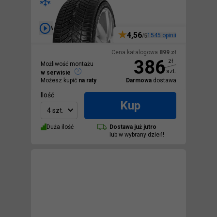
Wideo
4,56
1545
opinii
/5
Cena katalogowa
899
zł
386
zł
Możliwość montażu
szt.
w serwisie
Możesz kupić
na raty
Darmowa
dostawa
Ilość
Kup
4 szt.
Duża ilość
Dostawa
już jutro
lub w wybrany dzień!