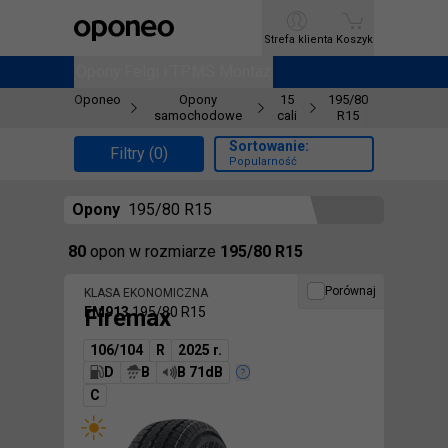
Ctrl
M
Strefa klienta
Strefa klienta
Koszyk
Koszyk
Opony
Opony
Felgi i TPMS
Felgi i TPMS
Montaż
Montaż
Oponeo
Opony
15
195/80
samochodowe
cali
R15
Sortowanie:
Filtry (0)
Popularność
Opony
195/80 R15
Znaleźliśmy
80
opon
w rozmiarze
195/80 R15
Porównaj
KLASA EKONOMICZNA
Firemax
FM913
195/80 R15
106/104
R
2025 r.
D
B
B 71dB
C