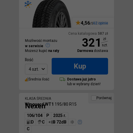
4,56
62
opinie
/5
Cena katalogowa
587
zł
321
zł
Możliwość montażu
szt.
w serwisie
Możesz kupić
na raty
Darmowa
dostawa
Ilość
Kup
4 szt.
Średnia ilość
Dostawa
już jutro
lub w wybrany dzień!
Porównaj
KLASA ŚREDNIA
Nexen
Winguard WT1
195/80 R15
106/104
P
2025 r.
D
C
B 72dB
C