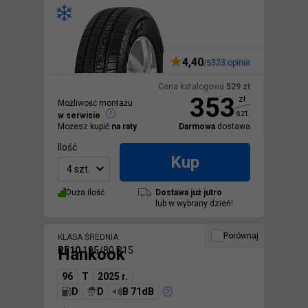
4,40
323
opinie
/5
Cena katalogowa
529
zł
353
zł
Możliwość montażu
szt.
w serwisie
Możesz kupić
na raty
Darmowa
dostawa
Ilość
Kup
4 szt.
Duża ilość
Dostawa
już jutro
lub w wybrany dzień!
Porównaj
KLASA ŚREDNIA
Hankook
RF10
195/80 R15
96
T
2025 r.
D
D
B 71dB