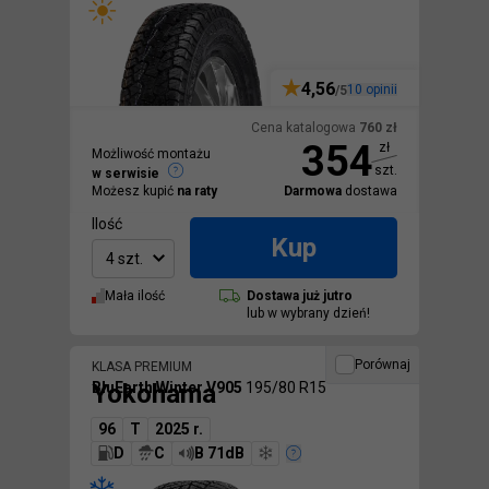
4,56
10
opinii
/5
Cena katalogowa
760
zł
354
zł
Możliwość montażu
szt.
w serwisie
Możesz kupić
na raty
Darmowa
dostawa
Ilość
Kup
4 szt.
Mała ilość
Dostawa
już jutro
lub w wybrany dzień!
Porównaj
KLASA PREMIUM
Yokohama
BluEarth Winter V905
195/80 R15
96
T
2025 r.
D
C
B 71dB