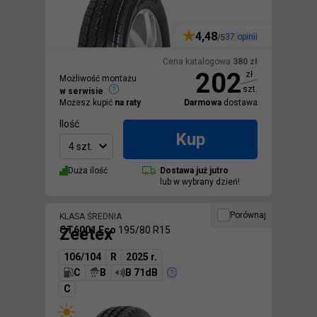
4,48
37
opinii
/5
Cena katalogowa
380
zł
202
zł
Możliwość montażu
szt.
w serwisie
Możesz kupić
na raty
Darmowa
dostawa
Ilość
Kup
4 szt.
Duża ilość
Dostawa
już jutro
lub w wybrany dzień!
Porównaj
KLASA ŚREDNIA
Zeetex
CT6001 Eco
195/80 R15
106/104
R
2025 r.
C
B
B 71dB
C