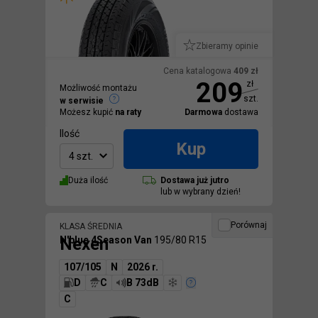
Zbieramy opinie
Cena katalogowa
409
zł
209
zł
Możliwość montażu
szt.
w serwisie
Możesz kupić
na raty
Darmowa
dostawa
Ilość
Kup
4 szt.
Duża ilość
Dostawa
już jutro
lub w wybrany dzień!
Porównaj
KLASA ŚREDNIA
Nexen
N'blue 4Season Van
195/80 R15
107/105
N
2026 r.
D
C
B 73dB
C