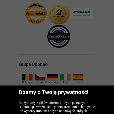
Grupa Oponeo
Belgique
Česká
Deutschland
Éire
España
republika
Dbamy o Twoją prywatność!
France
Italia
Magyarország
Nederland
Österreich
Korzystamy z plików cookies i innych podobnych
technologii. Wiąże się to przetwarzaniem zebranych z
Slovenská
United
ich wykorzystaniem danych osobowych, których
republika
Kingdom