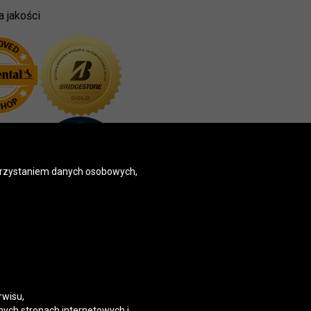
a jakości
korzystaniem danych osobowych,
rwisu,
nych stronach internetowych i