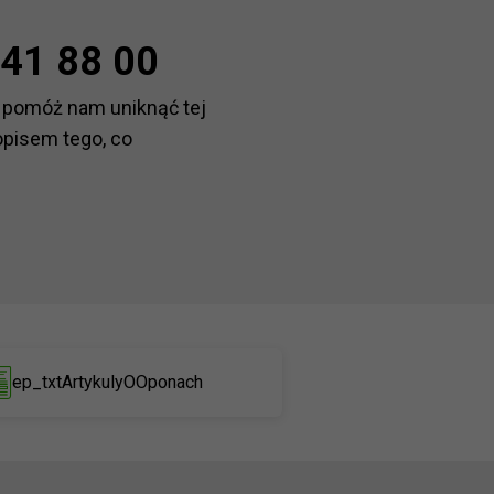
41 88 00
 pomóż nam uniknąć tej
opisem tego, co
ep_txtArtykulyOOponach