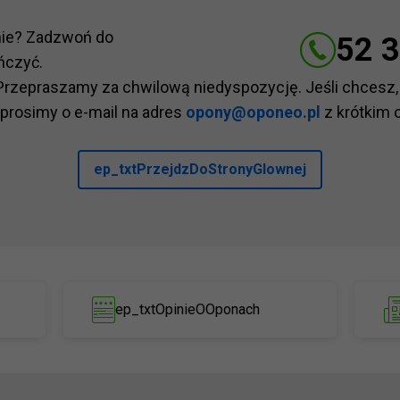
nie? Zadzwoń do
52 3
ńczyć.
Przepraszamy za chwilową niedyspozycję. Jeśli chcesz,
 prosimy o e-mail na adres
opony@oponeo.pl
z krótkim 
ep_txtPrzejdzDoStronyGlownej
ep_txtOpinieOOponach