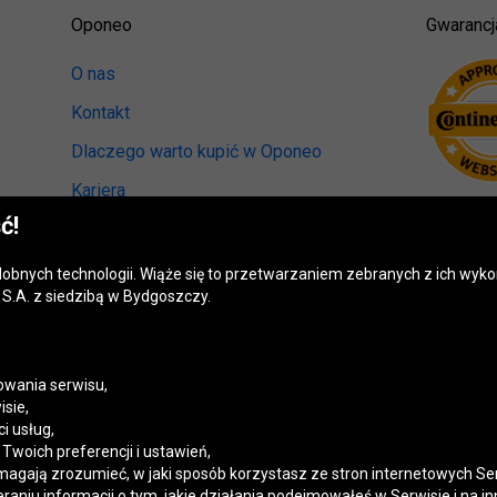
Oponeo
Gwarancj
O nas
Kontakt
Dlaczego warto kupić w Oponeo
Kariera
ć!
Relacje inwestorskie
Biuro prasowe
odobnych technologii. Wiąże się to przetwarzaniem zebranych z ich wy
S.A. z siedzibą w Bydgoszczy.
Kręci nas recykling
Ranking miast przyjaznych kierowcom
Mapa fotoradarów
wania serwisu,
isie,
Polityka prywatności
i usług,
woich preferencji i ustawień,
Ustawienia cookies
magają zrozumieć, w jaki sposób korzystasz ze stron internetowych Se
niu informacji o tym, jakie działania podejmowałeś w Serwisie i na in