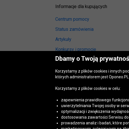
Informacje dla kupujących
Centrum pomocy
Status zamówienia
Artykuły
Konkursy i promocje
Dbamy o Twoją prywatnoś
Odstąpienie od umowy
(wymiana lub zwrot)
Korzystamy z plików cookies i innych p
Reklamacja gwarancyjna
których administratorem jest Oponeo.PL 
Opinie o oponach
Korzystamy z plików cookies w celu:
Opinie o felgach aluminiowych
zapewnienia prawidłowego funkcjono
Akt o usługach cyfrowych
uwierzytelniania Twojej osoby w serw
(DSA)
optymalizacji i zwiększenia wydajnośc
Dostępność cyfrowa
dostosowania zawartości Serwisu do T
prowadzenia analiz i badań, które po
marketingowym, polegającym na zbiera