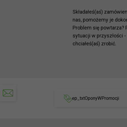
Składałeś(aś) zamówie
nas, pomożemy je doko
Problem się powtarza? 
sytuacji w przyszłości -
chciałeś(aś) zrobić.
Napisz
do
ep_txtOponyWPromocji
nas