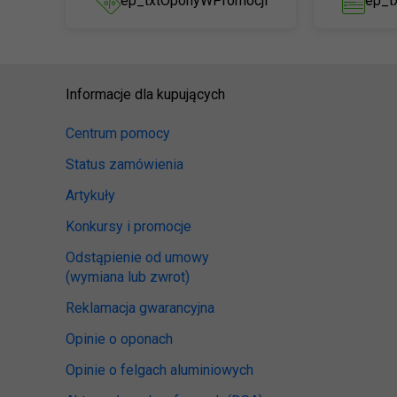
ep_txtOponyWPromocji
ep_t
Informacje dla kupujących
Centrum pomocy
Status zamówienia
Artykuły
Konkursy i promocje
Odstąpienie od umowy
(wymiana lub zwrot)
Reklamacja gwarancyjna
Opinie o oponach
Opinie o felgach aluminiowych