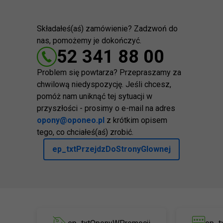
Składałeś(aś) zamówienie? Zadzwoń do
nas, pomożemy je dokończyć.
52 341 88 00
Problem się powtarza? Przepraszamy za
chwilową niedyspozycję. Jeśli chcesz,
pomóż nam uniknąć tej sytuacji w
przyszłości - prosimy o e-mail na adres
opony@oponeo.pl
z krótkim opisem
tego, co chciałeś(aś) zrobić.
ep_txtPrzejdzDoStronyGlownej