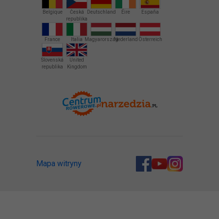
Belgique
Česká
Deutschland
Éire
España
republika
France
Italia
Magyarország
Nederland
Österreich
Slovenská
United
republika
Kingdom
Mapa witryny