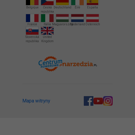
Belgique
Česká
Deutschland
Éire
España
republika
France
Italia
Magyarország
Nederland
Österreich
Slovenská
United
republika
Kingdom
Mapa witryny