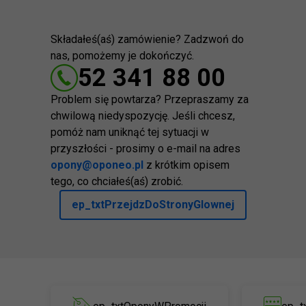
Składałeś(aś) zamówienie? Zadzwoń do
nas, pomożemy je dokończyć.
52 341 88 00
Problem się powtarza? Przepraszamy za
chwilową niedyspozycję. Jeśli chcesz,
pomóż nam uniknąć tej sytuacji w
przyszłości - prosimy o e-mail na adres
opony@oponeo.pl
z krótkim opisem
tego, co chciałeś(aś) zrobić.
ep_txtPrzejdzDoStronyGlownej