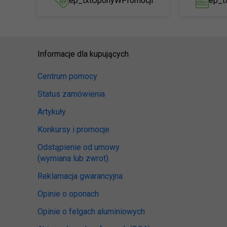
ep_txtOponyWPromocji
ep_t
Informacje dla kupujących
Centrum pomocy
Status zamówienia
Artykuły
Konkursy i promocje
Odstąpienie od umowy
(wymiana lub zwrot)
Reklamacja gwarancyjna
Opinie o oponach
Opinie o felgach aluminiowych