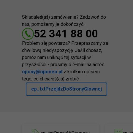
Składałeś(aś) zamówienie? Zadzwoń do
nas, pomożemy je dokończyć.
52 341 88 00
Problem się powtarza? Przepraszamy za
chwilową niedyspozycję. Jeśli chcesz,
pomóż nam uniknąć tej sytuacji w
przyszłości - prosimy o e-mail na adres
opony@oponeo.pl
z krótkim opisem
tego, co chciałeś(aś) zrobić.
ep_txtPrzejdzDoStronyGlownej