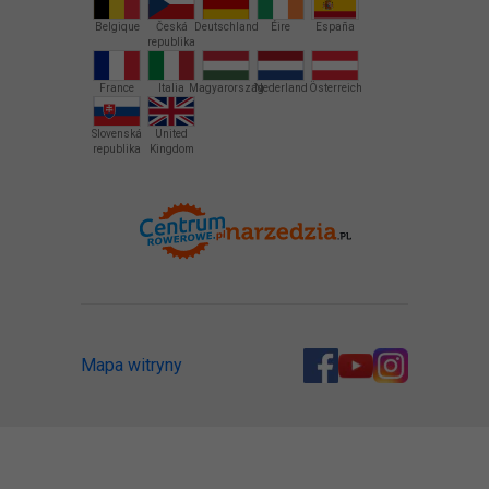
Belgique
Česká
Deutschland
Éire
España
republika
France
Italia
Magyarország
Nederland
Österreich
Slovenská
United
republika
Kingdom
Mapa witryny