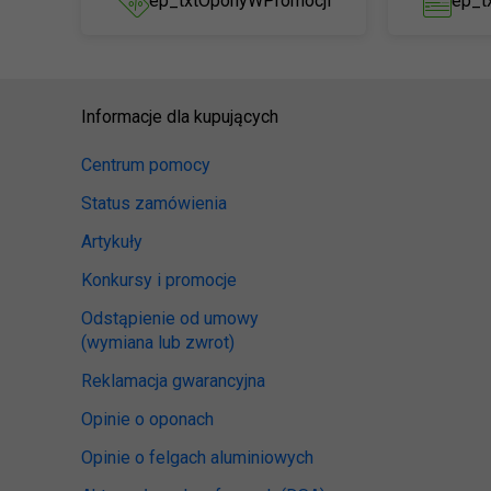
ep_txtOponyWPromocji
ep_t
Informacje dla kupujących
Centrum pomocy
Status zamówienia
Artykuły
Konkursy i promocje
Odstąpienie od umowy
(wymiana lub zwrot)
Reklamacja gwarancyjna
Opinie o oponach
Opinie o felgach aluminiowych