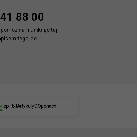
41 88 00
 pomóż nam uniknąć tej
opisem tego, co
ep_txtArtykulyOOponach