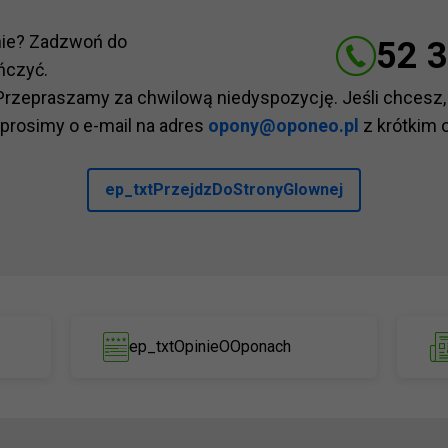
nie? Zadzwoń do
52 3
ńczyć.
Przepraszamy za chwilową niedyspozycję. Jeśli chcesz,
 prosimy o e-mail na adres
opony@oponeo.pl
z krótkim 
ep_txtPrzejdzDoStronyGlownej
ep_txtOpinieOOponach