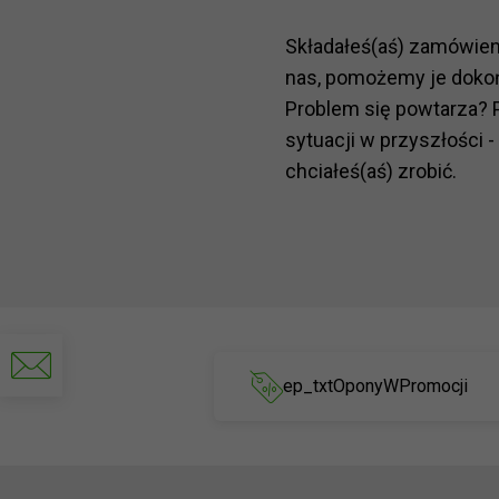
Składałeś(aś) zamówie
nas, pomożemy je doko
Problem się powtarza? 
sytuacji w przyszłości -
chciałeś(aś) zrobić.
Napisz
do
ep_txtOponyWPromocji
nas