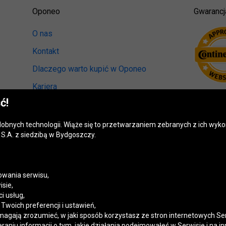
Oponeo
Gwarancj
O nas
Kontakt
Dlaczego warto kupić w Oponeo
Kariera
ć!
Relacje inwestorskie
Biuro prasowe
odobnych technologii. Wiąże się to przetwarzaniem zebranych z ich wy
S.A. z siedzibą w Bydgoszczy.
Kręci nas recykling
Ranking miast przyjaznych kierowcom
Mapa fotoradarów
wania serwisu,
isie,
Polityka prywatności
i usług,
woich preferencji i ustawień,
Ustawienia cookies
magają zrozumieć, w jaki sposób korzystasz ze stron internetowych Se
niu informacji o tym, jakie działania podejmowałeś w Serwisie i na in