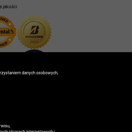
a jakości
korzystaniem danych osobowych,
rwisu,
nych stronach internetowych i