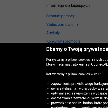
Informacje dla kupujących
Centrum pomocy
Status zamówienia
Artykuły
Konkursy i promocje
Dbamy o Twoją prywatnoś
Odstąpienie od umowy
(wymiana lub zwrot)
Korzystamy z plików cookies i innych p
Reklamacja gwarancyjna
których administratorem jest Oponeo.PL 
Opinie o oponach
Korzystamy z plików cookies w celu:
Opinie o felgach aluminiowych
zapewnienia prawidłowego funkcjono
Akt o usługach cyfrowych
uwierzytelniania Twojej osoby w serw
(DSA)
optymalizacji i zwiększenia wydajnośc
Dostępność cyfrowa
dostosowania zawartości Serwisu do T
prowadzenia analiz i badań, które po
marketingowym, polegającym na zbiera