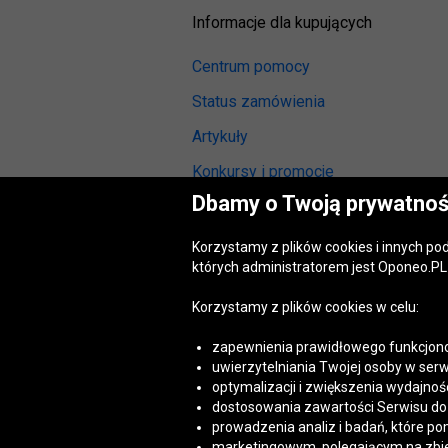
Informacje dla kupujących
Centrum pomocy
Status zamówienia
Artykuły
Konkursy i promocje
Dbamy o Twoją prywatnoś
Odstąpienie od umowy
(wymiana lub zwrot)
Korzystamy z plików cookies i innych p
Reklamacja gwarancyjna
których administratorem jest Oponeo.PL 
Opinie o oponach
Korzystamy z plików cookies w celu:
Opinie o felgach aluminiowych
zapewnienia prawidłowego funkcjono
Akt o usługach cyfrowych
uwierzytelniania Twojej osoby w serw
(DSA)
optymalizacji i zwiększenia wydajnośc
Dostępność cyfrowa
dostosowania zawartości Serwisu do T
prowadzenia analiz i badań, które po
marketingowym, polegającym na zbiera