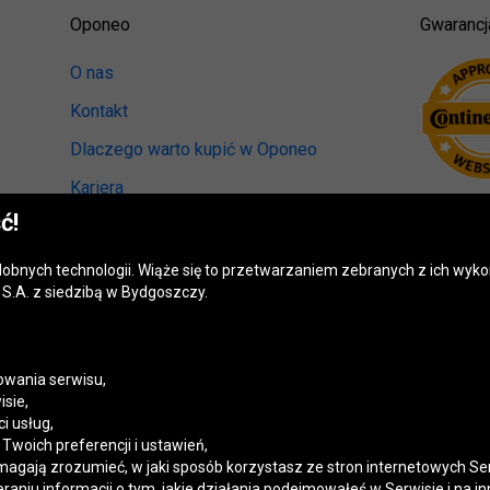
Oponeo
Gwarancj
O nas
Kontakt
Dlaczego warto kupić w Oponeo
Kariera
ć!
Relacje inwestorskie
Biuro prasowe
odobnych technologii. Wiąże się to przetwarzaniem zebranych z ich wy
S.A. z siedzibą w Bydgoszczy.
Kręci nas recykling
Ranking miast przyjaznych kierowcom
Mapa fotoradarów
wania serwisu,
isie,
Polityka prywatności
i usług,
woich preferencji i ustawień,
Ustawienia cookies
magają zrozumieć, w jaki sposób korzystasz ze stron internetowych Se
niu informacji o tym, jakie działania podejmowałeś w Serwisie i na in