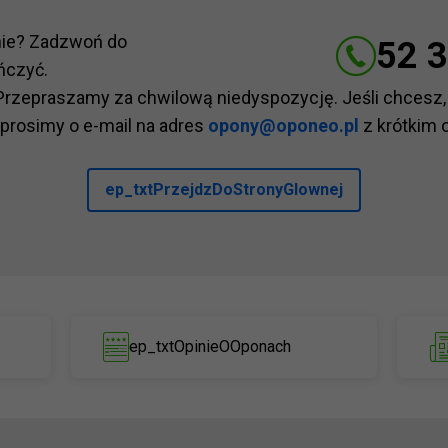
nie? Zadzwoń do
52 3
ńczyć.
Przepraszamy za chwilową niedyspozycję. Jeśli chcesz,
 prosimy o e-mail na adres
opony@oponeo.pl
z krótkim 
ep_txtPrzejdzDoStronyGlownej
ep_txtOpinieOOponach