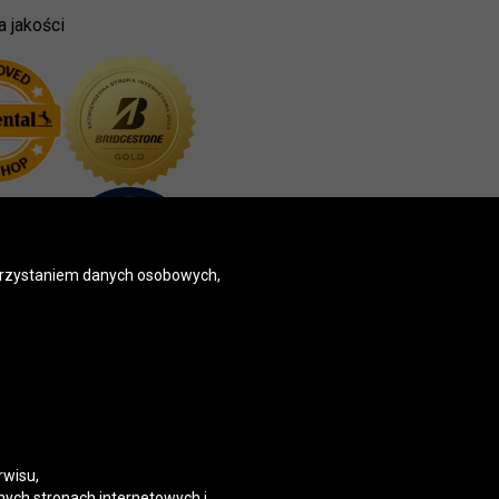
a jakości
korzystaniem danych osobowych,
rwisu,
nych stronach internetowych i