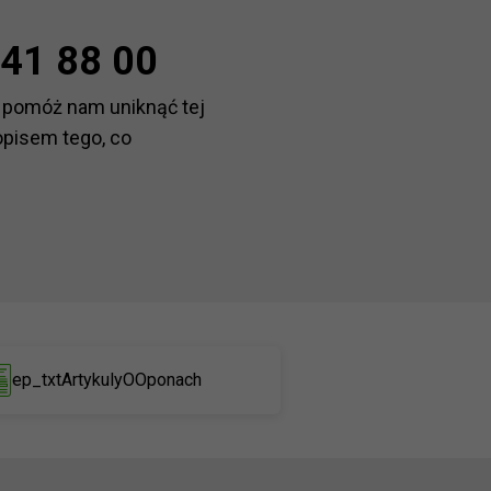
41 88 00
 pomóż nam uniknąć tej
opisem tego, co
ep_txtArtykulyOOponach