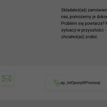
Składałeś(aś) zamówie
nas, pomożemy je doko
Problem się powtarza? 
sytuacji w przyszłości -
chciałeś(aś) zrobić.
Napisz
do
ep_txtOponyWPromocji
nas