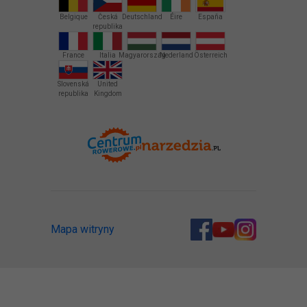
Belgique
Česká
Deutschland
Éire
España
republika
France
Italia
Magyarország
Nederland
Österreich
Slovenská
United
republika
Kingdom
Mapa witryny