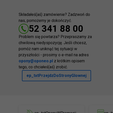
Składałeś(aś) zamówienie? Zadzwoń do
nas, pomożemy je dokończyć.
52 341 88 00
Problem się powtarza? Przepraszamy za
chwilową niedyspozycję. Jeśli chcesz,
pomóż nam uniknąć tej sytuacji w
przyszłości - prosimy o e-mail na adres
opony@oponeo.pl
z krótkim opisem
tego, co chciałeś(aś) zrobić.
ep_txtPrzejdzDoStronyGlownej