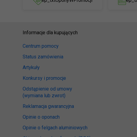
ep_txtOponyWPromocji
ep_t
Informacje dla kupujących
Centrum pomocy
Status zamówienia
Artykuły
Konkursy i promocje
Odstąpienie od umowy
(wymiana lub zwrot)
Reklamacja gwarancyjna
Opinie o oponach
Opinie o felgach aluminiowych