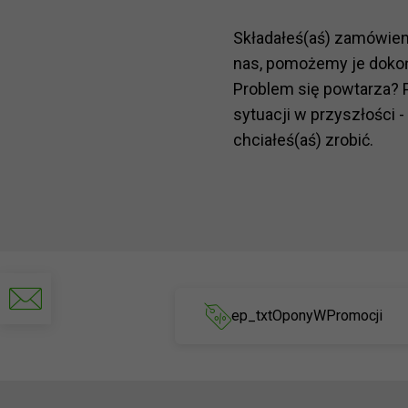
Składałeś(aś) zamówie
nas, pomożemy je doko
Problem się powtarza? 
sytuacji w przyszłości -
chciałeś(aś) zrobić.
Napisz
do
ep_txtOponyWPromocji
nas