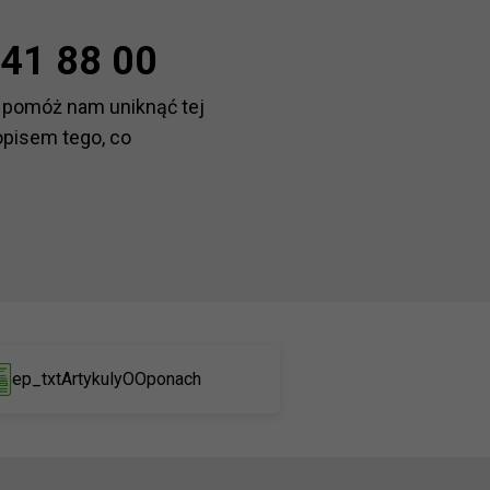
41 88 00
 pomóż nam uniknąć tej
opisem tego, co
ep_txtArtykulyOOponach