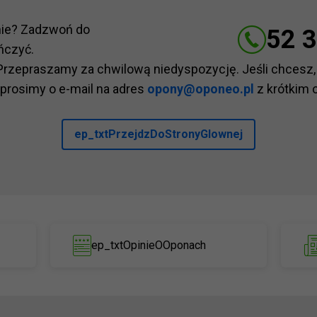
nie? Zadzwoń do
52 3
ńczyć.
Przepraszamy za chwilową niedyspozycję. Jeśli chcesz,
 prosimy o e-mail na adres
opony@oponeo.pl
z krótkim 
ep_txtPrzejdzDoStronyGlownej
ep_txtOpinieOOponach