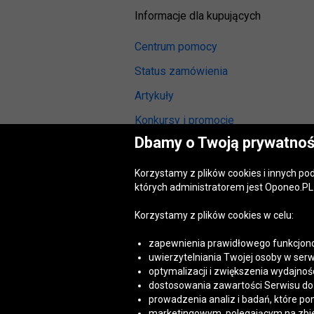
Informacje dla kupujących
Centrum pomocy
Status zamówienia
Artykuły
Konkursy i promocje
Dbamy o Twoją prywatnoś
Odstąpienie od umowy
(wymiana lub zwrot)
Korzystamy z plików cookies i innych p
Reklamacja gwarancyjna
których administratorem jest Oponeo.PL 
Opinie o oponach
Korzystamy z plików cookies w celu:
Opinie o felgach aluminiowych
zapewnienia prawidłowego funkcjono
Akt o usługach cyfrowych
uwierzytelniania Twojej osoby w serw
(DSA)
optymalizacji i zwiększenia wydajnośc
Dostępność cyfrowa
dostosowania zawartości Serwisu do T
prowadzenia analiz i badań, które po
marketingowym, polegającym na zbiera