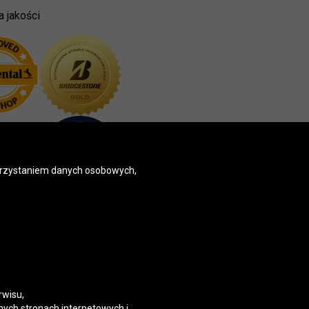
a jakości
korzystaniem danych osobowych,
rwisu,
nych stronach internetowych i