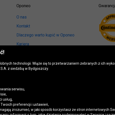
Oponeo
Gwarancj
O nas
Kontakt
Dlaczego warto kupić w Oponeo
Kariera
ć!
Relacje inwestorskie
Biuro prasowe
odobnych technologii. Wiąże się to przetwarzaniem zebranych z ich wy
S.A. z siedzibą w Bydgoszczy.
Kręci nas recykling
Ranking miast przyjaznych kierowcom
Mapa fotoradarów
wania serwisu,
isie,
Polityka prywatności
i usług,
woich preferencji i ustawień,
Ustawienia cookies
magają zrozumieć, w jaki sposób korzystasz ze stron internetowych Se
niu informacji o tym, jakie działania podejmowałeś w Serwisie i na in