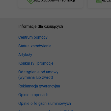
ep_txtOponyWPromocji
ep_t
Informacje dla kupujących
Centrum pomocy
Status zamówienia
Artykuły
Konkursy i promocje
Odstąpienie od umowy
(wymiana lub zwrot)
Reklamacja gwarancyjna
Opinie o oponach
Opinie o felgach aluminiowych