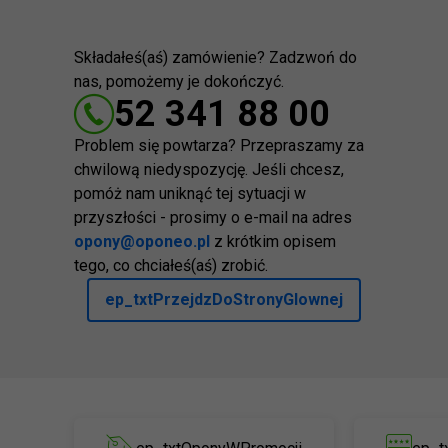
Składałeś(aś) zamówienie? Zadzwoń do
nas, pomożemy je dokończyć.
52 341 88 00
Problem się powtarza? Przepraszamy za
chwilową niedyspozycję. Jeśli chcesz,
pomóż nam uniknąć tej sytuacji w
przyszłości - prosimy o e-mail na adres
opony@oponeo.pl
z krótkim opisem
tego, co chciałeś(aś) zrobić.
ep_txtPrzejdzDoStronyGlownej