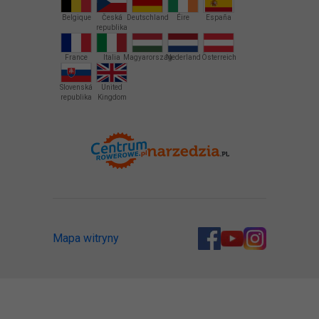
Belgique
Česká
Deutschland
Éire
España
republika
France
Italia
Magyarország
Nederland
Österreich
Slovenská
United
republika
Kingdom
Mapa witryny