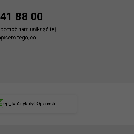
41 88 00
 pomóż nam uniknąć tej
opisem tego, co
ep_txtArtykulyOOponach