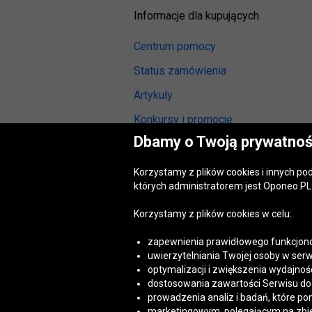
Informacje dla kupujących
Centrum pomocy
Status zamówienia
Artykuły
Konkursy i promocje
Dbamy o Twoją prywatnoś
Odstąpienie od umowy
(wymiana lub zwrot)
Korzystamy z plików cookies i innych p
Reklamacja gwarancyjna
których administratorem jest Oponeo.PL 
Opinie o oponach
Korzystamy z plików cookies w celu:
Opinie o felgach aluminiowych
zapewnienia prawidłowego funkcjono
Akt o usługach cyfrowych
uwierzytelniania Twojej osoby w serw
(DSA)
optymalizacji i zwiększenia wydajnośc
Dostępność cyfrowa
dostosowania zawartości Serwisu do T
prowadzenia analiz i badań, które po
marketingowym, polegającym na zbiera