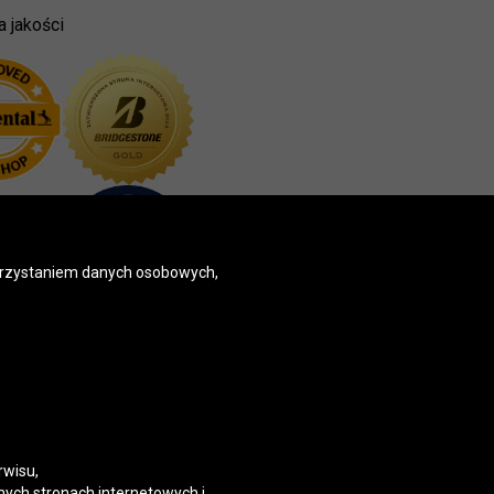
a jakości
korzystaniem danych osobowych,
rwisu,
nych stronach internetowych i