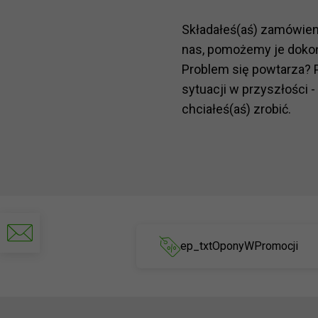
Składałeś(aś) zamówie
nas, pomożemy je doko
Problem się powtarza? 
sytuacji w przyszłości -
chciałeś(aś) zrobić.
Napisz
do
ep_txtOponyWPromocji
nas