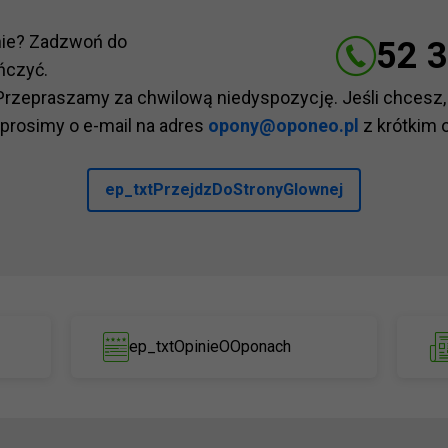
nie? Zadzwoń do
52 3
ńczyć.
Przepraszamy za chwilową niedyspozycję. Jeśli chcesz,
 prosimy o e-mail na adres
opony@oponeo.pl
z krótkim 
ep_txtPrzejdzDoStronyGlownej
ep_txtOpinieOOponach