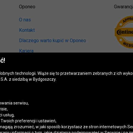
Oponeo
Gwarancj
O nas
Kontakt
Dlaczego warto kupić w Oponeo
Kariera
ć!
Relacje inwestorskie
Biuro prasowe
odobnych technologii. Wiąże się to przetwarzaniem zebranych z ich wy
S.A. z siedzibą w Bydgoszczy.
Kręci nas recykling
Ranking miast przyjaznych kierowcom
Mapa fotoradarów
wania serwisu,
isie,
Polityka prywatności
i usług,
woich preferencji i ustawień,
Ustawienia cookies
magają zrozumieć, w jaki sposób korzystasz ze stron internetowych Se
niu informacji o tym, jakie działania podejmowałeś w Serwisie i na in