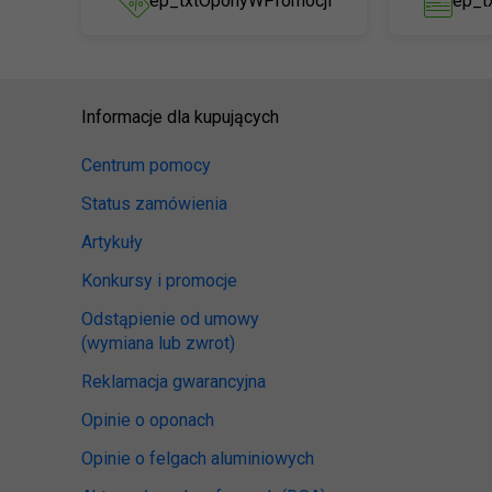
ep_txtOponyWPromocji
ep_t
Informacje dla kupujących
Centrum pomocy
Status zamówienia
Artykuły
Konkursy i promocje
Odstąpienie od umowy
(wymiana lub zwrot)
Reklamacja gwarancyjna
Opinie o oponach
Opinie o felgach aluminiowych