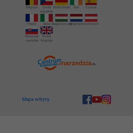
Belgique
Česká
Deutschland
Éire
España
republika
France
Italia
Magyarország
Nederland
Österreich
Slovenská
United
republika
Kingdom
Mapa witryny