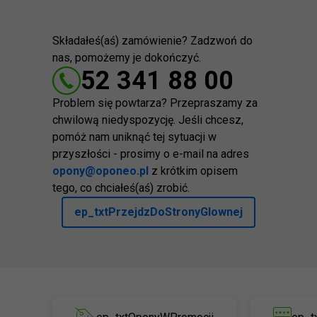
Składałeś(aś) zamówienie? Zadzwoń do
nas, pomożemy je dokończyć.
52 341 88 00
Problem się powtarza? Przepraszamy za
chwilową niedyspozycję. Jeśli chcesz,
pomóż nam uniknąć tej sytuacji w
przyszłości - prosimy o e-mail na adres
opony@oponeo.pl
z krótkim opisem
tego, co chciałeś(aś) zrobić.
ep_txtPrzejdzDoStronyGlownej