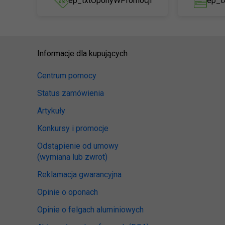
ep_txtOponyWPromocji
ep_t
Informacje dla kupujących
Centrum pomocy
Status zamówienia
Artykuły
Konkursy i promocje
Odstąpienie od umowy
(wymiana lub zwrot)
Reklamacja gwarancyjna
Opinie o oponach
Opinie o felgach aluminiowych