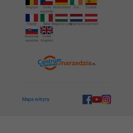
Belgique
Česká
Deutschland
Éire
España
republika
France
Italia
Magyarország
Nederland
Österreich
Slovenská
United
republika
Kingdom
Mapa witryny