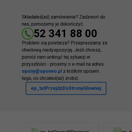
Składałeś(aś) zamówienie? Zadzwoń do
nas, pomożemy je dokończyć.
52 341 88 00
Problem się powtarza? Przepraszamy za
chwilową niedyspozycję. Jeśli chcesz,
pomóż nam uniknąć tej sytuacji w
przyszłości - prosimy o e-mail na adres
opony@oponeo.pl
z krótkim opisem
tego, co chciałeś(aś) zrobić.
ep_txtPrzejdzDoStronyGlownej