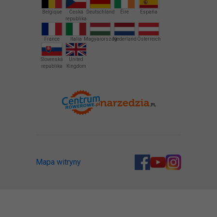
Belgique
Česká
Deutschland
Éire
España
republika
France
Italia
Magyarország
Nederland
Österreich
Slovenská
United
republika
Kingdom
Mapa witryny