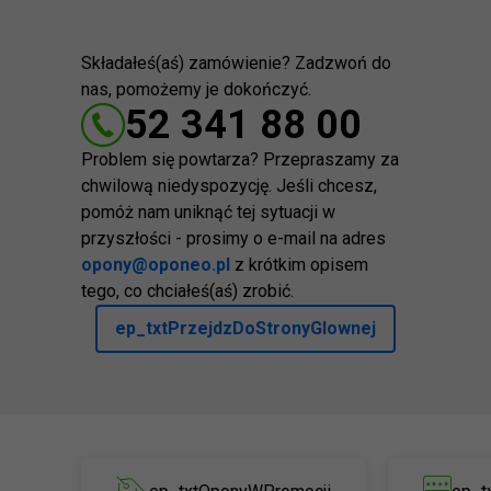
Składałeś(aś) zamówienie? Zadzwoń do
nas, pomożemy je dokończyć.
52 341 88 00
Problem się powtarza? Przepraszamy za
chwilową niedyspozycję. Jeśli chcesz,
pomóż nam uniknąć tej sytuacji w
przyszłości - prosimy o e-mail na adres
opony@oponeo.pl
z krótkim opisem
tego, co chciałeś(aś) zrobić.
ep_txtPrzejdzDoStronyGlownej