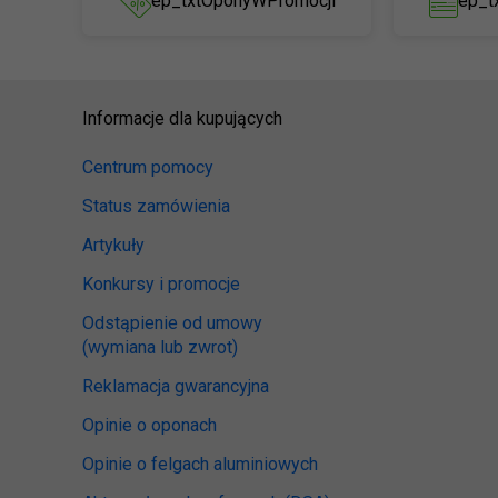
ep_txtOponyWPromocji
ep_t
Informacje dla kupujących
Centrum pomocy
Status zamówienia
Artykuły
Konkursy i promocje
Odstąpienie od umowy
(wymiana lub zwrot)
Reklamacja gwarancyjna
Opinie o oponach
Opinie o felgach aluminiowych