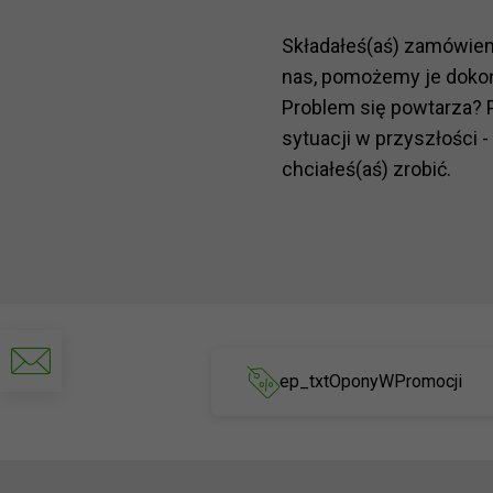
Składałeś(aś) zamówie
nas, pomożemy je doko
Problem się powtarza? 
sytuacji w przyszłości -
chciałeś(aś) zrobić.
Napisz
do
ep_txtOponyWPromocji
nas