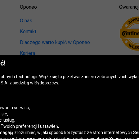
Oponeo
Gwarancj
O nas
Kontakt
Dlaczego warto kupić w Oponeo
Kariera
ć!
Relacje inwestorskie
Biuro prasowe
odobnych technologii. Wiąże się to przetwarzaniem zebranych z ich wy
S.A. z siedzibą w Bydgoszczy.
Kręci nas recykling
Ranking miast przyjaznych kierowcom
Mapa fotoradarów
wania serwisu,
isie,
Polityka prywatności
i usług,
woich preferencji i ustawień,
Ustawienia cookies
magają zrozumieć, w jaki sposób korzystasz ze stron internetowych Se
niu informacji o tym, jakie działania podejmowałeś w Serwisie i na in