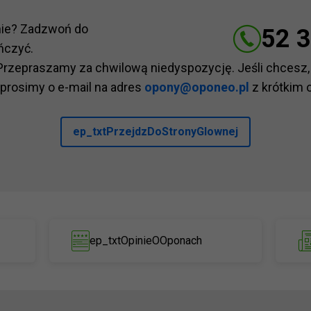
nie? Zadzwoń do
52 3
ńczyć.
Przepraszamy za chwilową niedyspozycję. Jeśli chcesz,
 prosimy o e-mail na adres
opony@oponeo.pl
z krótkim 
ep_txtPrzejdzDoStronyGlownej
ep_txtOpinieOOponach