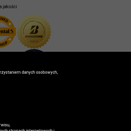
a jakości
korzystaniem danych osobowych,
rwisu,
nych stronach internetowych i