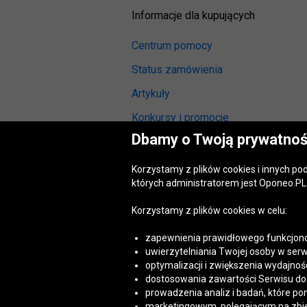
Informacje dla kupujących
Centrum pomocy
Status zamówienia
Artykuły
Konkursy i promocje
Dbamy o Twoją prywatnoś
Odstąpienie od umowy
(wymiana lub zwrot)
Korzystamy z plików cookies i innych p
Reklamacja gwarancyjna
których administratorem jest Oponeo.PL 
Opinie o oponach
Korzystamy z plików cookies w celu:
Opinie o felgach aluminiowych
zapewnienia prawidłowego funkcjono
Akt o usługach cyfrowych
uwierzytelniania Twojej osoby w serw
(DSA)
optymalizacji i zwiększenia wydajnośc
Dostępność cyfrowa
dostosowania zawartości Serwisu do T
prowadzenia analiz i badań, które po
marketingowym, polegającym na zbiera