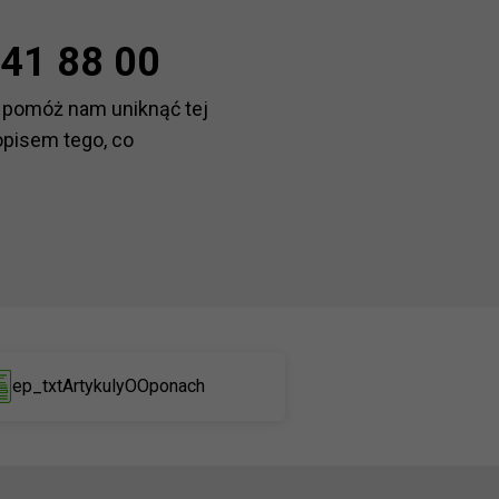
41 88 00
 pomóż nam uniknąć tej
opisem tego, co
ep_txtArtykulyOOponach