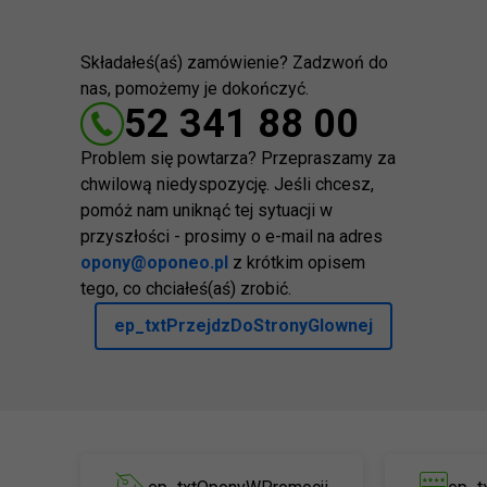
Składałeś(aś) zamówienie? Zadzwoń do
nas, pomożemy je dokończyć.
52 341 88 00
Problem się powtarza? Przepraszamy za
chwilową niedyspozycję. Jeśli chcesz,
pomóż nam uniknąć tej sytuacji w
przyszłości - prosimy o e-mail na adres
opony@oponeo.pl
z krótkim opisem
tego, co chciałeś(aś) zrobić.
ep_txtPrzejdzDoStronyGlownej