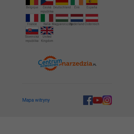
Belgique
Česká
Deutschland
Éire
España
republika
France
Italia
Magyarország
Nederland
Österreich
Slovenská
United
republika
Kingdom
Mapa witryny