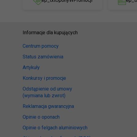
ep_txtOponyWPromocji
ep_t
Informacje dla kupujących
Centrum pomocy
Status zamówienia
Artykuły
Konkursy i promocje
Odstąpienie od umowy
(wymiana lub zwrot)
Reklamacja gwarancyjna
Opinie o oponach
Opinie o felgach aluminiowych