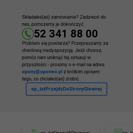
Składałeś(aś) zamówienie? Zadzwoń do
nas, pomożemy je dokończyć.
52 341 88 00
Problem się powtarza? Przepraszamy za
chwilową niedyspozycję. Jeśli chcesz,
pomóż nam uniknąć tej sytuacji w
przyszłości - prosimy o e-mail na adres
opony@oponeo.pl
z krótkim opisem
tego, co chciałeś(aś) zrobić.
ep_txtPrzejdzDoStronyGlownej