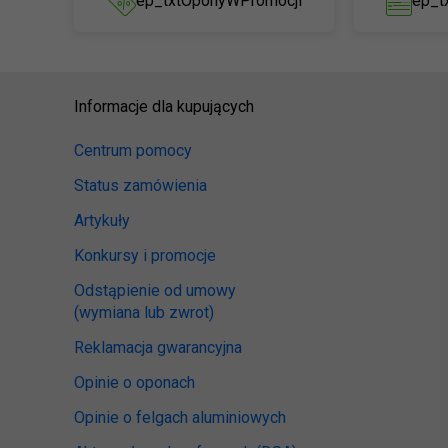
ep_txtOponyWPromocji
ep_t
Informacje dla kupujących
Centrum pomocy
Status zamówienia
Artykuły
Konkursy i promocje
Odstąpienie od umowy
(wymiana lub zwrot)
Reklamacja gwarancyjna
Opinie o oponach
Opinie o felgach aluminiowych