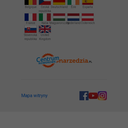
Belgique
Česká
Deutschland
Éire
España
republika
France
Italia
Magyarország
Nederland
Österreich
Slovenská
United
republika
Kingdom
Mapa witryny