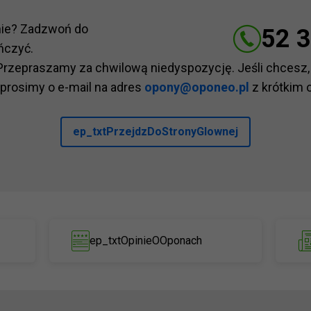
nie? Zadzwoń do
52 3
ńczyć.
Przepraszamy za chwilową niedyspozycję. Jeśli chcesz,
 prosimy o e-mail na adres
opony@oponeo.pl
z krótkim 
ep_txtPrzejdzDoStronyGlownej
ep_txtOpinieOOponach