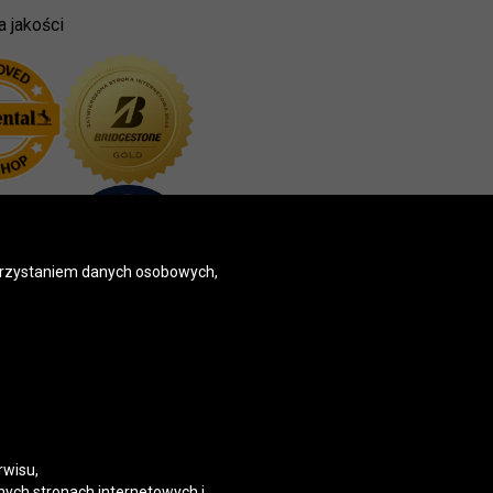
a jakości
korzystaniem danych osobowych,
rwisu,
nych stronach internetowych i