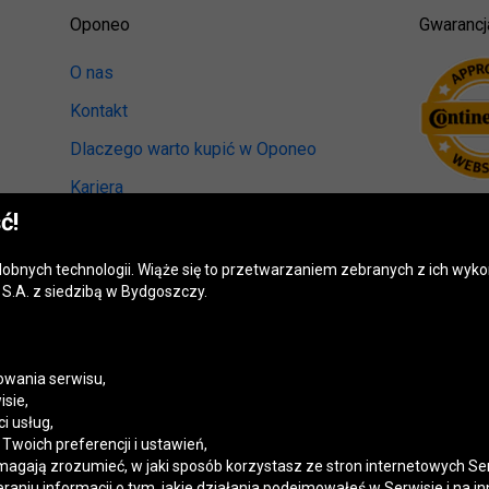
Oponeo
Gwarancj
O nas
Kontakt
Dlaczego warto kupić w Oponeo
Kariera
ć!
Relacje inwestorskie
Biuro prasowe
odobnych technologii. Wiąże się to przetwarzaniem zebranych z ich wy
S.A. z siedzibą w Bydgoszczy.
Kręci nas recykling
Ranking miast przyjaznych kierowcom
Mapa fotoradarów
wania serwisu,
isie,
Polityka prywatności
i usług,
woich preferencji i ustawień,
Ustawienia cookies
magają zrozumieć, w jaki sposób korzystasz ze stron internetowych Se
niu informacji o tym, jakie działania podejmowałeś w Serwisie i na in