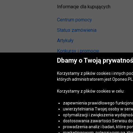
Informacje dla kupujących
Centrum pomocy
Status zamówienia
Artykuły
Konkursy i promocje
Dbamy o Twoją prywatnoś
Odstąpienie od umowy
(wymiana lub zwrot)
Korzystamy z plików cookies i innych p
Reklamacja gwarancyjna
których administratorem jest Oponeo.PL 
Opinie o oponach
Korzystamy z plików cookies w celu:
Opinie o felgach aluminiowych
zapewnienia prawidłowego funkcjono
Akt o usługach cyfrowych
uwierzytelniania Twojej osoby w serw
(DSA)
optymalizacji i zwiększenia wydajnośc
Dostępność cyfrowa
dostosowania zawartości Serwisu do T
prowadzenia analiz i badań, które po
marketingowym, polegającym na zbiera