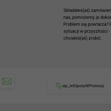
Składałeś(aś) zamówie
nas, pomożemy je doko
Problem się powtarza? 
sytuacji w przyszłości -
chciałeś(aś) zrobić.
Napisz
do
ep_txtOponyWPromocji
nas