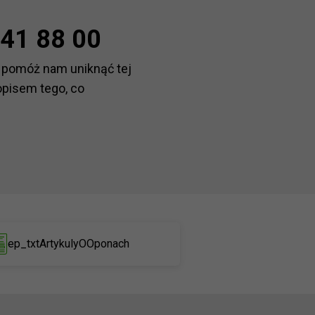
41 88 00
 pomóż nam uniknąć tej
opisem tego, co
ep_txtArtykulyOOponach