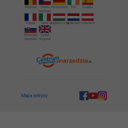
Belgique
Česká
Deutschland
Éire
España
republika
France
Italia
Magyarország
Nederland
Österreich
Slovenská
United
republika
Kingdom
Mapa witryny