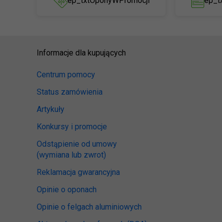
ep_txtOponyWPromocji
ep_t
Informacje dla kupujących
Centrum pomocy
Status zamówienia
Artykuły
Konkursy i promocje
Odstąpienie od umowy
(wymiana lub zwrot)
Reklamacja gwarancyjna
Opinie o oponach
Opinie o felgach aluminiowych