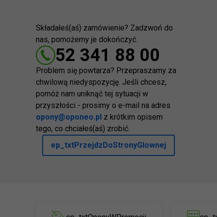
Składałeś(aś) zamówienie? Zadzwoń do
nas, pomożemy je dokończyć.
52 341 88 00
Problem się powtarza? Przepraszamy za
chwilową niedyspozycję. Jeśli chcesz,
pomóż nam uniknąć tej sytuacji w
przyszłości - prosimy o e-mail na adres
opony@oponeo.pl
z krótkim opisem
tego, co chciałeś(aś) zrobić.
ep_txtPrzejdzDoStronyGlownej