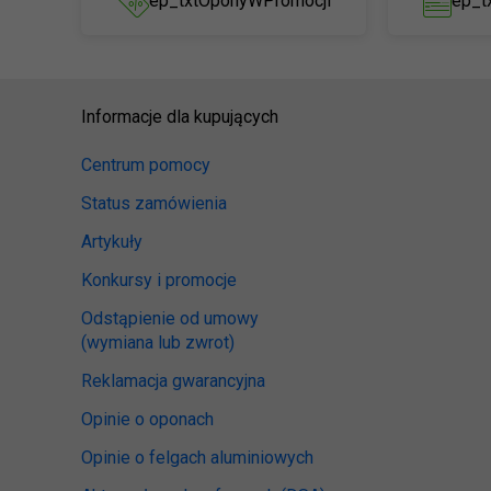
ep_txtOponyWPromocji
ep_t
Informacje dla kupujących
Centrum pomocy
Status zamówienia
Artykuły
Konkursy i promocje
Odstąpienie od umowy
(wymiana lub zwrot)
Reklamacja gwarancyjna
Opinie o oponach
Opinie o felgach aluminiowych