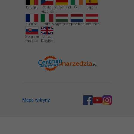
Belgique
Česká
Deutschland
Éire
España
republika
France
Italia
Magyarország
Nederland
Österreich
Slovenská
United
republika
Kingdom
Mapa witryny