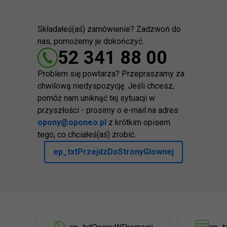
Składałeś(aś) zamówienie? Zadzwoń do
nas, pomożemy je dokończyć.
52 341 88 00
Problem się powtarza? Przepraszamy za
chwilową niedyspozycję. Jeśli chcesz,
pomóż nam uniknąć tej sytuacji w
przyszłości - prosimy o e-mail na adres
opony@oponeo.pl
z krótkim opisem
tego, co chciałeś(aś) zrobić.
ep_txtPrzejdzDoStronyGlownej