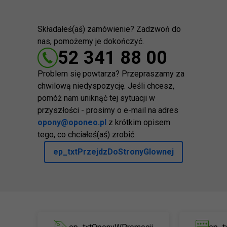
Składałeś(aś) zamówienie? Zadzwoń do
nas, pomożemy je dokończyć.
52 341 88 00
Problem się powtarza? Przepraszamy za
chwilową niedyspozycję. Jeśli chcesz,
pomóż nam uniknąć tej sytuacji w
przyszłości - prosimy o e-mail na adres
opony@oponeo.pl
z krótkim opisem
tego, co chciałeś(aś) zrobić.
ep_txtPrzejdzDoStronyGlownej