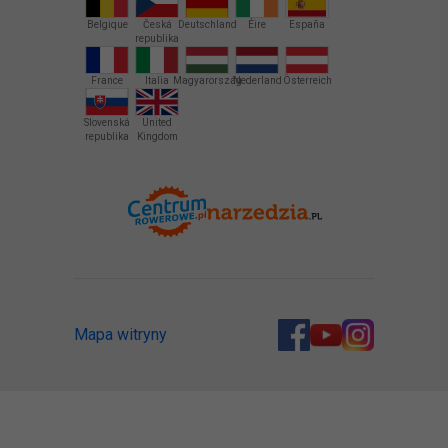
Belgique
Česká
Deutschland
Éire
España
republika
France
Italia
Magyarország
Nederland
Österreich
Slovenská
United
republika
Kingdom
Mapa witryny