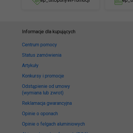
ep_txtOponyWPromocji
ep_t
Informacje dla kupujących
Centrum pomocy
Status zamówienia
Artykuły
Konkursy i promocje
Odstąpienie od umowy
(wymiana lub zwrot)
Reklamacja gwarancyjna
Opinie o oponach
Opinie o felgach aluminiowych