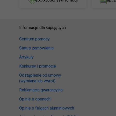
ep_txtOponyWPromocji
ep_t
Informacje dla kupujących
Centrum pomocy
Status zamówienia
Artykuły
Konkursy i promocje
Odstąpienie od umowy
(wymiana lub zwrot)
Reklamacja gwarancyjna
Opinie o oponach
Opinie o felgach aluminiowych