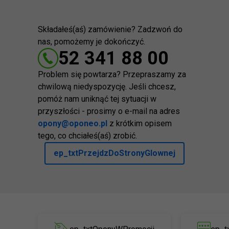
Składałeś(aś) zamówienie? Zadzwoń do
nas, pomożemy je dokończyć.
52 341 88 00
Problem się powtarza? Przepraszamy za
chwilową niedyspozycję. Jeśli chcesz,
pomóż nam uniknąć tej sytuacji w
przyszłości - prosimy o e-mail na adres
opony@oponeo.pl
z krótkim opisem
tego, co chciałeś(aś) zrobić.
ep_txtPrzejdzDoStronyGlownej