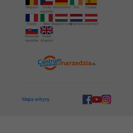
Belgique
Česká
Deutschland
Éire
España
republika
France
Italia
Magyarország
Nederland
Österreich
Slovenská
United
republika
Kingdom
Mapa witryny