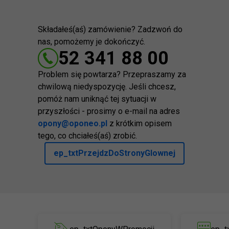
Składałeś(aś) zamówienie? Zadzwoń do
nas, pomożemy je dokończyć.
52 341 88 00
Problem się powtarza? Przepraszamy za
chwilową niedyspozycję. Jeśli chcesz,
pomóż nam uniknąć tej sytuacji w
przyszłości - prosimy o e-mail na adres
opony@oponeo.pl
z krótkim opisem
tego, co chciałeś(aś) zrobić.
ep_txtPrzejdzDoStronyGlownej