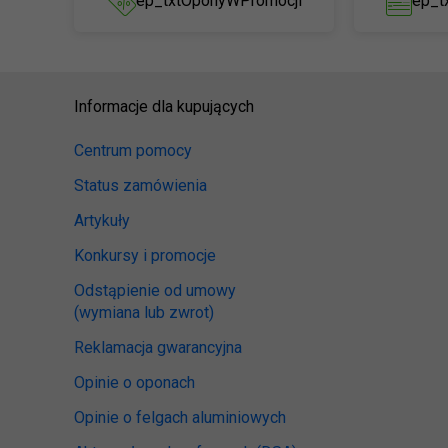
ep_txtOponyWPromocji
ep_t
Informacje dla kupujących
Centrum pomocy
Status zamówienia
Artykuły
Konkursy i promocje
Odstąpienie od umowy
(wymiana lub zwrot)
Reklamacja gwarancyjna
Opinie o oponach
Opinie o felgach aluminiowych