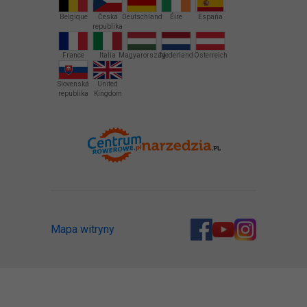
Belgique
Česká
Deutschland
Éire
España
republika
France
Italia
Magyarország
Nederland
Österreich
Slovenská
United
republika
Kingdom
Mapa witryny