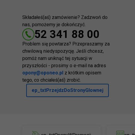
Składałeś(aś) zamówienie? Zadzwoń do
nas, pomożemy je dokończyć.
52 341 88 00
Problem się powtarza? Przepraszamy za
chwilową niedyspozycję. Jeśli chcesz,
pomóż nam uniknąć tej sytuacji w
przyszłości - prosimy o e-mail na adres
opony@oponeo.pl
z krótkim opisem
tego, co chciałeś(aś) zrobić.
ep_txtPrzejdzDoStronyGlownej