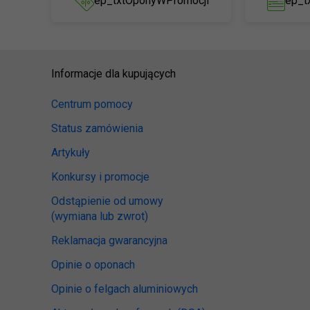
ep_txtOponyWPromocji
ep_t
Informacje dla kupujących
Centrum pomocy
Status zamówienia
Artykuły
Konkursy i promocje
Odstąpienie od umowy
(wymiana lub zwrot)
Reklamacja gwarancyjna
Opinie o oponach
Opinie o felgach aluminiowych