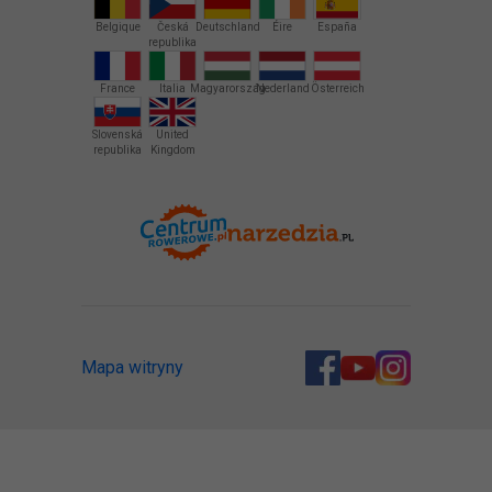
Belgique
Česká
Deutschland
Éire
España
republika
France
Italia
Magyarország
Nederland
Österreich
Slovenská
United
republika
Kingdom
Mapa witryny