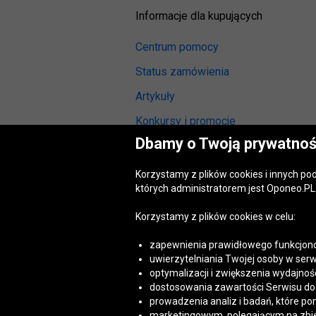
Informacje dla kupujących
Centrum pomocy
Status zamówienia
Artykuły
Konkursy i promocje
Dbamy o Twoją prywatnoś
Odstąpienie od umowy
(wymiana lub zwrot)
Korzystamy z plików cookies i innych p
Reklamacja gwarancyjna
których administratorem jest Oponeo.PL 
Opinie o oponach
Korzystamy z plików cookies w celu:
Opinie o felgach aluminiowych
zapewnienia prawidłowego funkcjono
Akt o usługach cyfrowych
uwierzytelniania Twojej osoby w serw
(DSA)
optymalizacji i zwiększenia wydajnośc
Dostępność cyfrowa
dostosowania zawartości Serwisu do T
prowadzenia analiz i badań, które po
marketingowym, polegającym na zbiera