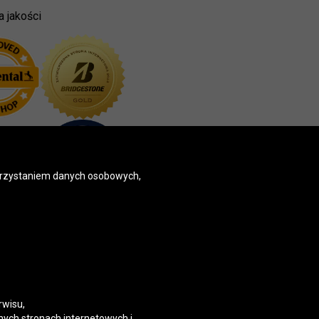
a jakości
korzystaniem danych osobowych,
rwisu,
nych stronach internetowych i