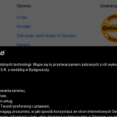
Oponeo
Gwarancj
O nas
Kontakt
Dlaczego warto kupić w Oponeo
Kariera
ć!
Relacje inwestorskie
Biuro prasowe
odobnych technologii. Wiąże się to przetwarzaniem zebranych z ich wy
S.A. z siedzibą w Bydgoszczy.
Kręci nas recykling
Ranking miast przyjaznych kierowcom
Mapa fotoradarów
wania serwisu,
isie,
Polityka prywatności
i usług,
woich preferencji i ustawień,
Ustawienia cookies
magają zrozumieć, w jaki sposób korzystasz ze stron internetowych Se
niu informacji o tym, jakie działania podejmowałeś w Serwisie i na in