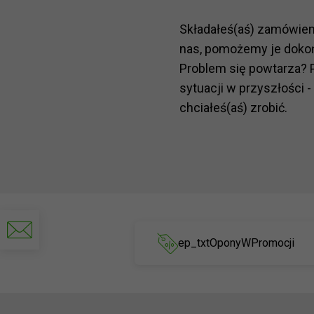
Składałeś(aś) zamówie
nas, pomożemy je doko
Problem się powtarza? 
sytuacji w przyszłości -
chciałeś(aś) zrobić.
Napisz
do
ep_txtOponyWPromocji
nas