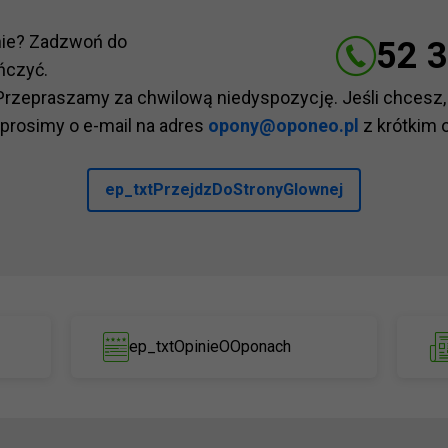
nie? Zadzwoń do
52 3
ńczyć.
Przepraszamy za chwilową niedyspozycję. Jeśli chcesz,
 prosimy o e-mail na adres
opony@oponeo.pl
z krótkim 
ep_txtPrzejdzDoStronyGlownej
ep_txtOpinieOOponach