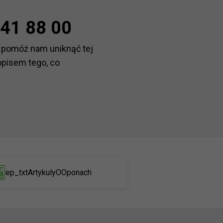
41 88 00
 pomóż nam uniknąć tej
opisem tego, co
ep_txtArtykulyOOponach