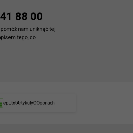
41 88 00
 pomóż nam uniknąć tej
opisem tego, co
ep_txtArtykulyOOponach