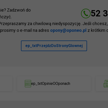
nie? Zadzwoń do
52 3
ńczyć.
Przepraszamy za chwilową niedyspozycję. Jeśli chcesz,
 prosimy o e-mail na adres
opony@oponeo.pl
z krótkim 
ep_txtPrzejdzDoStronyGlownej
ep_txtOpinieOOponach