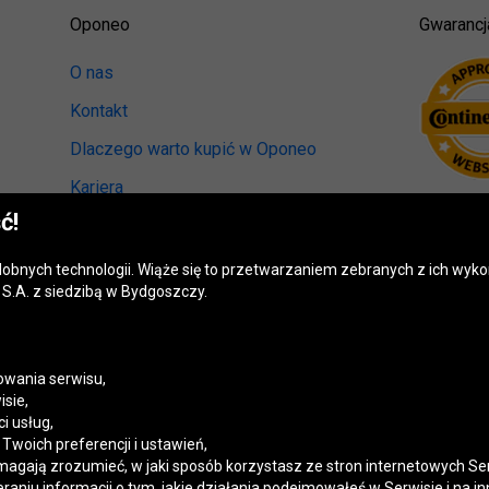
Oponeo
Gwarancj
O nas
Kontakt
Dlaczego warto kupić w Oponeo
Kariera
ć!
Relacje inwestorskie
Biuro prasowe
odobnych technologii. Wiąże się to przetwarzaniem zebranych z ich wy
S.A. z siedzibą w Bydgoszczy.
Kręci nas recykling
Ranking miast przyjaznych kierowcom
Mapa fotoradarów
wania serwisu,
isie,
Polityka prywatności
i usług,
woich preferencji i ustawień,
Ustawienia cookies
magają zrozumieć, w jaki sposób korzystasz ze stron internetowych Se
niu informacji o tym, jakie działania podejmowałeś w Serwisie i na in