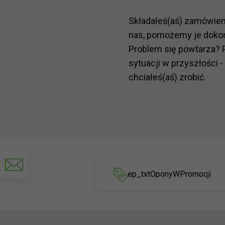
Składałeś(aś) zamówie
nas, pomożemy je doko
Problem się powtarza? 
sytuacji w przyszłości -
chciałeś(aś) zrobić.
Napisz
do
ep_txtOponyWPromocji
nas