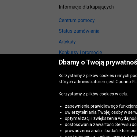
Informacje dla kupujących
Centrum pomocy
Status zamówienia
Artykuły
Konkursy i promocje
Dbamy o Twoją prywatnoś
Odstąpienie od umowy
(wymiana lub zwrot)
Korzystamy z plików cookies i innych p
Reklamacja gwarancyjna
których administratorem jest Oponeo.PL 
Opinie o oponach
Korzystamy z plików cookies w celu:
Opinie o felgach aluminiowych
zapewnienia prawidłowego funkcjono
Akt o usługach cyfrowych
uwierzytelniania Twojej osoby w serw
(DSA)
optymalizacji i zwiększenia wydajnośc
Dostępność cyfrowa
dostosowania zawartości Serwisu do T
prowadzenia analiz i badań, które po
marketingowym, polegającym na zbiera