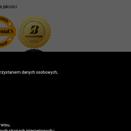
a jakości
korzystaniem danych osobowych,
rwisu,
nych stronach internetowych i