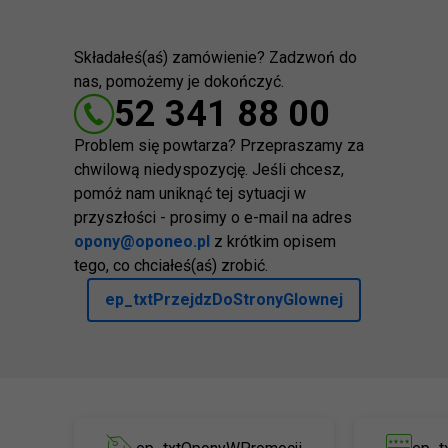
Składałeś(aś) zamówienie? Zadzwoń do
nas, pomożemy je dokończyć.
52 341 88 00
Problem się powtarza? Przepraszamy za
chwilową niedyspozycję. Jeśli chcesz,
pomóż nam uniknąć tej sytuacji w
przyszłości - prosimy o e-mail na adres
opony@oponeo.pl
z krótkim opisem
tego, co chciałeś(aś) zrobić.
ep_txtPrzejdzDoStronyGlownej