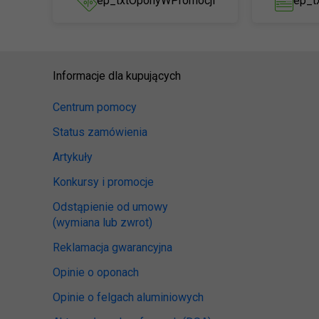
ep_txtOponyWPromocji
ep_t
Informacje dla kupujących
Centrum pomocy
Status zamówienia
Artykuły
Konkursy i promocje
Odstąpienie od umowy
(wymiana lub zwrot)
Reklamacja gwarancyjna
Opinie o oponach
Opinie o felgach aluminiowych