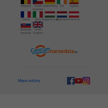
Belgique
Česká
Deutschland
Éire
España
republika
France
Italia
Magyarország
Nederland
Österreich
Slovenská
United
republika
Kingdom
Mapa witryny