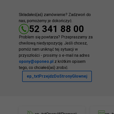
Składałeś(aś) zamówienie? Zadzwoń do
nas, pomożemy je dokończyć.
52 341 88 00
Problem się powtarza? Przepraszamy za
chwilową niedyspozycję. Jeśli chcesz,
pomóż nam uniknąć tej sytuacji w
przyszłości - prosimy o e-mail na adres
opony@oponeo.pl
z krótkim opisem
tego, co chciałeś(aś) zrobić.
ep_txtPrzejdzDoStronyGlownej