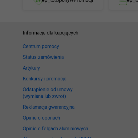
ep_txtOponyWPromocji
ep_t
Informacje dla kupujących
Centrum pomocy
Status zamówienia
Artykuły
Konkursy i promocje
Odstąpienie od umowy
(wymiana lub zwrot)
Reklamacja gwarancyjna
Opinie o oponach
Opinie o felgach aluminiowych