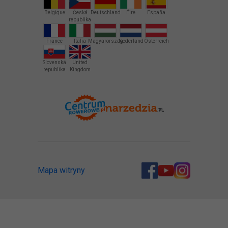
Belgique
Česká
Deutschland
Éire
España
republika
France
Italia
Magyarország
Nederland
Österreich
Slovenská
United
republika
Kingdom
Mapa witryny